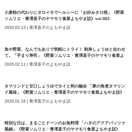
小麦粉の代わりにタロイモでヘルシーに「お好みタロ焼」《野菜
ソムリエ・青澤直子のヤマモリ食菜よもやま話》vol.063
2020.03.13
|
青澤直子のよもやま話
魚や野菜、なんでもありで気軽にトライ！ 刺身しょうゆと合わせ
て。「手まり寿司」《野菜ソムリエ・青澤直子のヤマモリ食菜よ
もやま話》vol.062
2020.02.11
|
青澤直子のよもやま話
タマリンドと甘口しょうゆでタイと和の融合 「豚の角煮タマリン
ド風味」《野菜ソムリエ・青澤直子のヤマモリ食菜よもやま話》
vol.061
2020.01.18
|
青澤直子のよもやま話
特別な日は、まるごとドーンのお魚料理 「ハタのアクアパッツァ
風鍋」《野菜ソムリエ・青澤直子のヤマモリ食菜よもやま話》