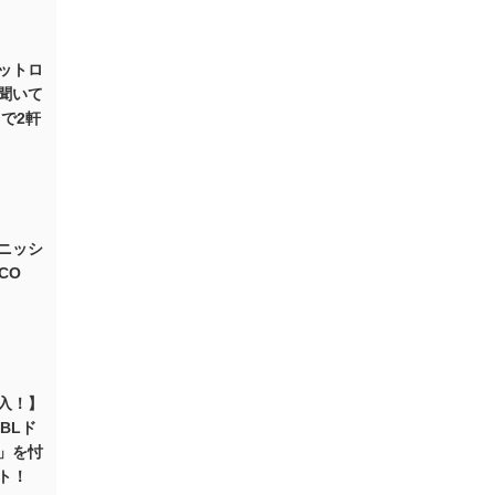
ットロ
聞いて
で2軒
ニッシ
CO
入！】
BLド
」を忖
ト！