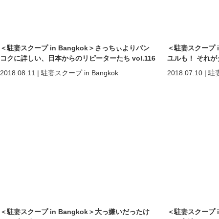
＜駐妻スクープ in Bangkok＞さっちぃよりバン
＜駐妻スクープ i
コクに詳しい、日本からのリピーターたち vol.116
ユルも！ それがタ
2018.08.11
|
駐妻スクープ in Bangkok
2018.07.10
|
駐妻
＜駐妻スクープ in Bangkok＞大っ嫌いだったけ
＜駐妻スクープ i