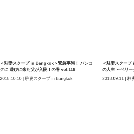
＜駐妻スクープ in Bangkok＞緊急事態！ バンコ
＜駐妻スクープ i
クに 遊びに来た父が入院！の巻 vol.118
の人生 ～ベリーダ
2018.10.10
|
駐妻スクープ in Bangkok
2018.09.11
|
駐妻