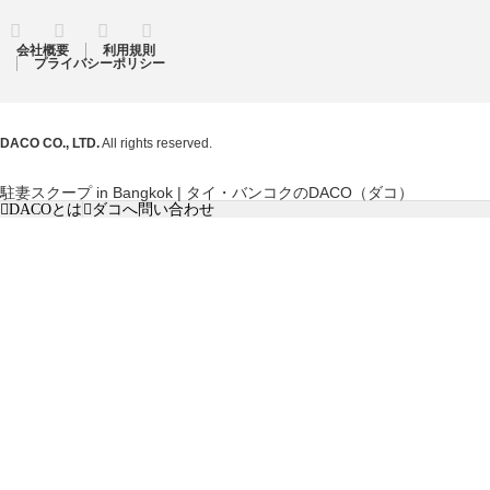
RSS
Twitter
Facebook
Instagram
会社概要
利用規則
プライバシーポリシー
DACO CO., LTD.
All rights reserved.
駐妻スクープ in Bangkok | タイ・バンコクのDACO（ダコ）
DACOとは
ダコへ問い合わせ