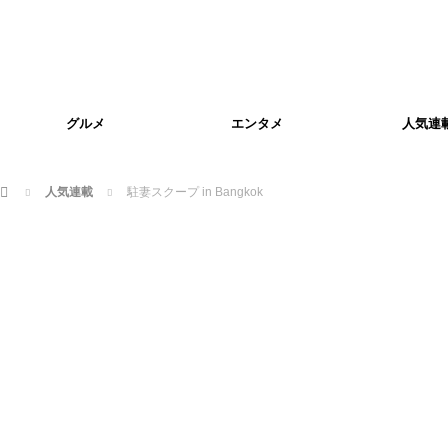
グルメ
エンタメ
人気連
ホーム
人気連載
駐妻スクープ in Bangkok