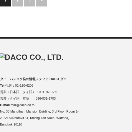
1
2
3
»
タイ・バンコク発の情報メディア DACO ダコ
Tel
代表：02-120-6206
営業（日本語、タイ語）：091-761-5591
営業（タイ語、英語）：096-031-1703
E-mail
mail@daco.co.th
No. 33 Manutham Mansion Building, 3rd Floor, Room 1-
2, Soi Sukhumvit 51, Khlong Tan Nuea, Wattana,
Bangkok 10110