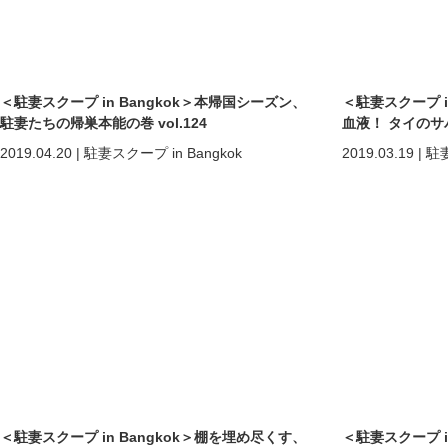
＜駐妻スクープ in Bangkok＞本帰国シーズン、
＜駐妻スクープ i
駐妻たちの帰巣本能の巻 vol.124
血液！ タイのサバ缶
2019.04.20
|
駐妻スクープ in Bangkok
2019.03.19
|
駐妻
＜駐妻スクープ in Bangkok＞棚を埋め尽くす、
＜駐妻スクープ i