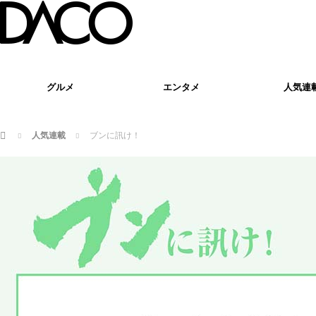
グルメ
エンタメ
人気連
ホーム
人気連載
ブンに訊け！