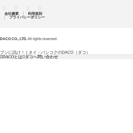
RSS
Twitter
Facebook
Instagram
会社概要
利用規則
プライバシーポリシー
DACO CO., LTD.
All rights reserved.
ブンに訊け！ | タイ・バンコクのDACO（ダコ）
DACOとは
ダコへ問い合わせ