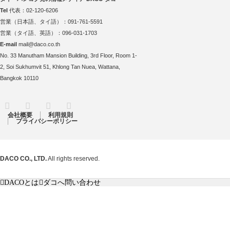
Tel
代表：02-120-6206
営業（日本語、タイ語）：091-761-5591
営業（タイ語、英語）：096-031-1703
E-mail
mail@daco.co.th
No. 33 Manutham Mansion Building, 3rd Floor, Room 1-
2, Soi Sukhumvit 51, Khlong Tan Nuea, Wattana,
Bangkok 10110
RSS
Twitter
Facebook
Instagram
会社概要
利用規則
プライバシーポリシー
DACO CO., LTD.
All rights reserved.
DACOとは
ダコへ問い合わせ