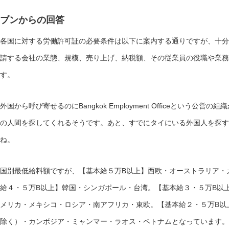
ブンからの回答
各国に対する労働許可証の必要条件は以下に案内する通りですが、十分
請する会社の業態、規模、売り上げ、納税額、その従業員の役職や業務
す。
外国から呼び寄せるのにBangkok Employment Officeという公
の人間を探してくれるそうです。あと、すでにタイにいる外国人を探す
ね。
国別最低給料額ですが、【基本給５万B以上】西欧・オーストラリア・
給４・５万B以上】韓国・シンガポール・台湾。【基本給３・５万B以
メリカ・メキシコ・ロシア・南アフリカ・東欧。【基本給２・５万B以
除く）・カンボジア・ミャンマー・ラオス・ベトナムとなっています。