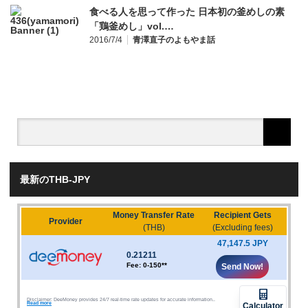
食べる人を思って作った 日本初の釜めしの素
「鶏釜めし」vol.…
2016/7/4
青澤直子のよもやま話
最新のTHB-JPY