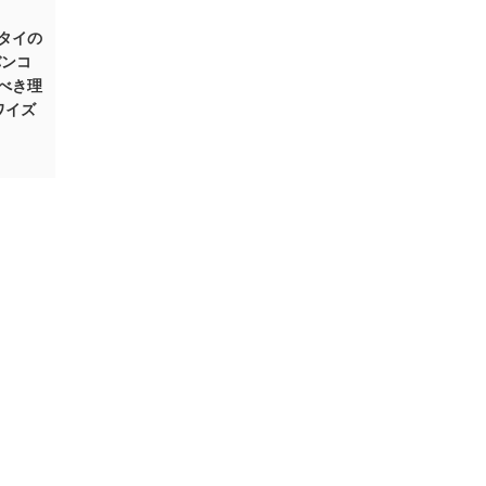
タイの
バンコ
べき理
ワイズ