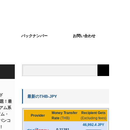
バックナンバー
お問い合わせ
ド
最新のTHB-JPY
話題！最
アム系
アム・
 バンコ
！