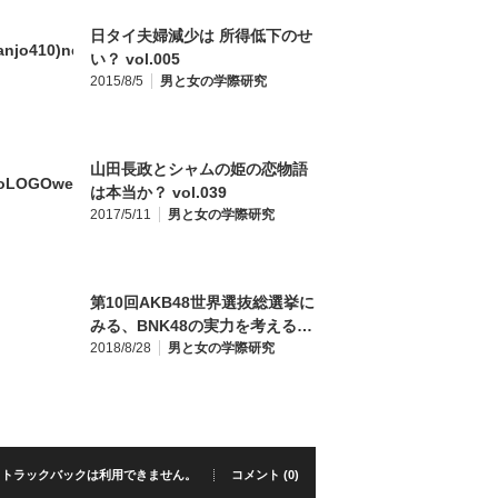
日タイ夫婦減少は 所得低下のせ
い？ vol.005
2015/8/5
男と女の学際研究
山田長政とシャムの姫の恋物語
は本当か？ vol.039
2017/5/11
男と女の学際研究
第10回AKB48世界選抜総選挙に
みる、BNK48の実力を考える…
2018/8/28
男と女の学際研究
トラックバックは利用できません。
コメント (0)