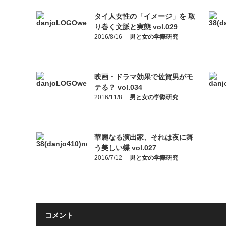
タイ人女性の「イメージ」を 取
り巻く文脈と実態 vol.029
2016/8/16
男と女の学際研究
映画・ドラマ効果で佐賀男がモ
テる？ vol.034
2016/11/8
男と女の学際研究
華麗なる演出家、それは夜に舞
う美しい蝶 vol.027
2016/7/12
男と女の学際研究
コメント