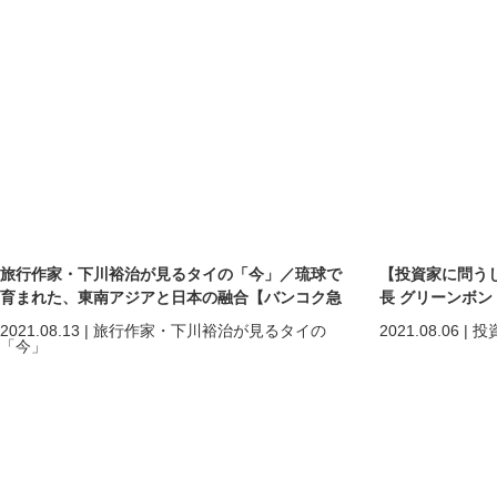
旅行作家・下川裕治が見るタイの「今」／琉球で
【投資家に問う
育まれた、東南アジアと日本の融合【バンコク急
長 グリーンボンド
行】第27回
2021.08.13
|
旅行作家・下川裕治が見るタイの
2021.08.06
|
投
「今」