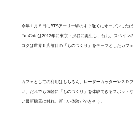
今年１月８日にBTSアーリー駅のすぐ近くにオープンしたばかりの「
FabCafeは2012年に東京・渋谷に誕生し、台北、スペ
コクは世界５店舗目の「ものづくり」をテーマとしたカフ
カフェとしての利用はもちろん、レーザーカッターや３Ｄ
い、だれでも気軽に「ものづくり」を体験できるスポットな
い最新機器に触れ、新しい体験ができそう。