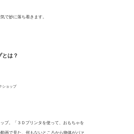
囲気で妙に落ち着きます。
プとは？
クショップ
ショップ。「３Ｄプリンタを使って、おもちゃを
の動画で見た、何もないところから物体がパァ