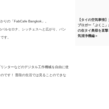
【タイの空気事情】
FabCafe Bangkok」。
ブロガー「ぷくこ」
インのバルセロナ、シッチェスへと広がり、バン
の在タイ奥様を直撃
気清浄機編＞
ェです。
プリンターなどのデジタル工作機械を自由に使
のです！ 普段の生活では見ることのできな