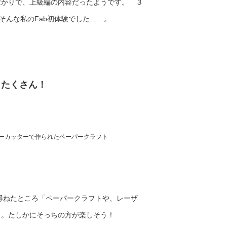
ばかりで、上級編の内容だったようです。「３
そんな私のFab初体験でした……。
もたくさん！
）レーザーカッターで作られたペーパークラフト
尋ねたところ「ペーパークラフトや、レーザ
と。たしかにそっちの方が楽しそう！