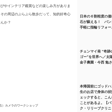
遊びやインテリア鑑賞などの楽しみ方がありま
。その周辺のぶらぶら散歩だって、知的好奇心
日本の６割程度の価
石が蘇える！ バン
せんか？
手軽に指輪リフォー
チェンマイ発 “奇跡
き
ゴー”を世界へ／太
金子農園・今西 勉
本帰国前にゴッドハ
生のお店で身体の状
ェックすると、こん
ことがあるよ。【バ
右）カメラのワークショップ
ク・リリーブクリニ