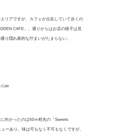
いエリアですが、カフェが点在していて歩
くの
HIDDEN CAFE」。通りからはお店の
様子は見
の通り隠れ家的な佇まいがたま
らない。
Cafe
かったのは50ｍ程先の「Sweets
メニューあり。味は可もなく不可もなくですが、