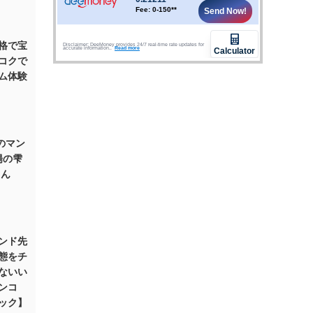
格で宝
コクで
ム体験
のマン
陽の雫
さん
ンド先
態をチ
ないい
ンコ
ック】