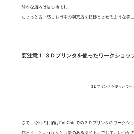
静かな店内は居心地よし。
ちょっと古い感じも日本の喫茶店を彷彿とさせるような雰
要注意！ ３Ｄプリンタを使ったワークショッ
３Dプリンタを使ったワー
さて、今回の目的はFabCafeでの３Ｄプリンタのワーク
作ろう」というなんとも夢のあるタイトルでして。いつか