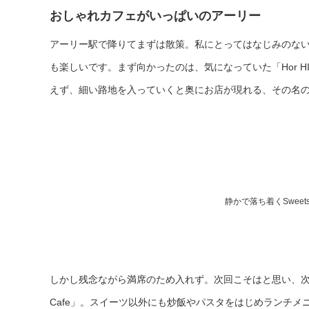
おしゃれカフェがいっぱいのアーリー
アーリー駅で降りてまずは散策。私にとってはな
じみのな
も楽しいです。まず向かったのは、気になって
いた「Hor 
えず、細い路地を入っていくと奥にお店
が現れる、その名
静かで落ち着くSweets 
しかし残念ながら満席のため入れず。次回こそはと思い、次に向
Cafe」。スイーツ以外にも炒飯やパスタをはじめランチ