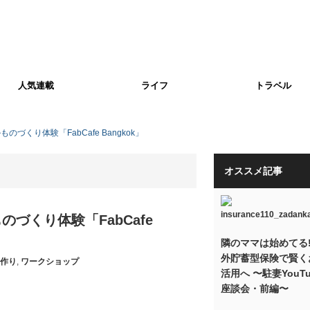
人気連載
ライフ
トラベル
づくり体験「FabCafe Bangkok」
オススメ記事
づくり体験「FabCafe
隣のママは始めてる!
外貯蓄型保険で賢く
作り
,
ワークショップ
活用へ 〜駐妻YouTu
座談会・前編〜