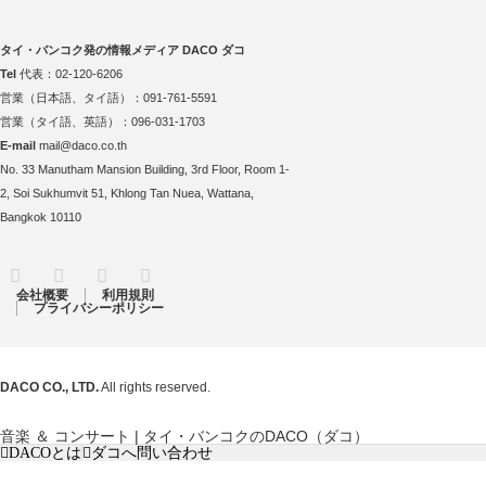
タイ・バンコク発の情報メディア DACO ダコ
Tel
代表：02-120-6206
営業（日本語、タイ語）：091-761-5591
営業（タイ語、英語）：096-031-1703
E-mail
mail@daco.co.th
No. 33 Manutham Mansion Building, 3rd Floor, Room 1-
2, Soi Sukhumvit 51, Khlong Tan Nuea, Wattana,
Bangkok 10110
RSS
Twitter
Facebook
Instagram
会社概要
利用規則
プライバシーポリシー
DACO CO., LTD.
All rights reserved.
音楽 ＆ コンサート | タイ・バンコクのDACO（ダコ）
DACOとは
ダコへ問い合わせ