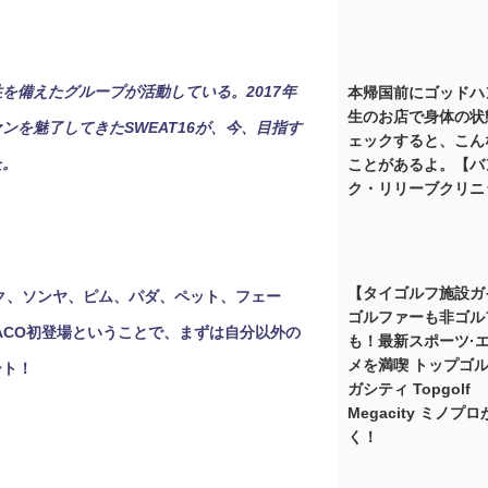
を備えたグループが活動している。2017年
本帰国前にゴッドハ
生のお店で身体の状
を魅了してきたSWEAT16が、今、目指す
ェックすると、こん
た。
ことがあるよ。【バ
ク・リリーブクリニ
【タイゴルフ施設ガ
ック、ソンヤ、ピム、パダ、ペット、フェー
ゴルファーも非ゴル
DACO初登場ということで、まずは自分以外の
も！最新スポーツ·
メを満喫 トップゴル
ート！
ガシティ Topgolf
Megacity ミノプ
く！