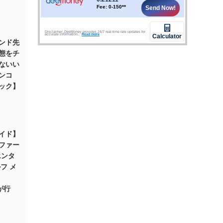
ンド先
態をチ
ないい
ンコ
ック】
イド】
ファー
エンタ
フ メ
ロが行