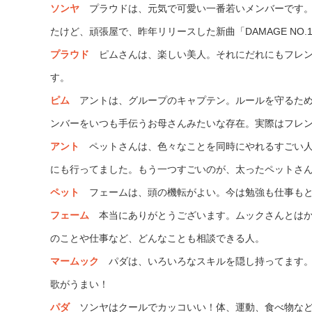
ソンヤ
プラウドは、元気で可愛い一番若いメンバーです。
たけど、頑張屋で、昨年リリースした新曲「DAMAGE NO
プラウド
ピムさんは、楽しい美人。それにだれにもフレン
す。
ピム
アントは、グループのキャプテン。ルールを守るため
ンバーをいつも手伝うお母さんみたいな存在。実際はフレ
アント
ペットさんは、色々なことを同時にやれるすごい人
にも行ってました。もう一つすごいのが、太ったペットさ
ペット
フェームは、頭の機転がよい。今は勉強も仕事もと
フェーム
本当にありがとうございます。ムックさんとはか
のことや仕事など、どんなことも相談できる人。
マー
ムック
パダは、いろいろなスキルを隠し持ってます。
歌がうまい！
パダ
ソンヤはクールでカッコいい！体、運動、食べ物など