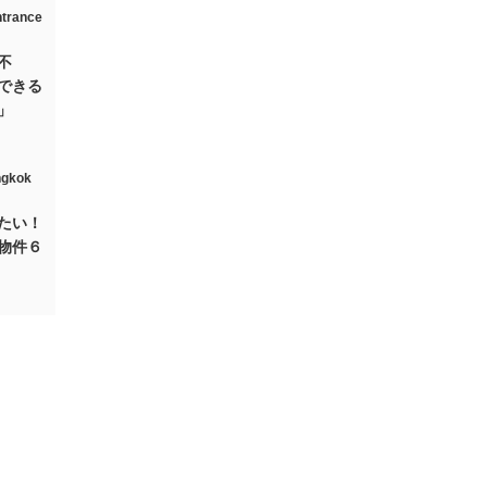
不
できる
」
たい！
物件６