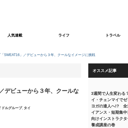
人気連載
ライフ
トラベル
「SWEAT16」／デビューから３年、クールなイメージに挑戦
オススメ記事
」／デビューから３年、クールな
3週間で人生変わる？
イ・チェンマイでゼ
ヨガの達人へ!? 
イドルグループ
,
タイ
イアンス・短期集中
向けインストラクタ
養成講座の巻