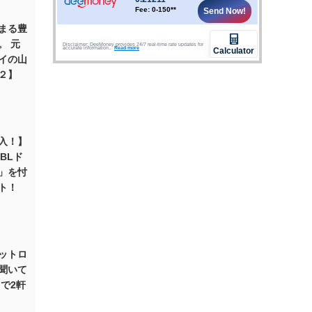
始まる豊
。 元
イの山
２】
入！】
BLド
」を忖
ト！
ットロ
聞いて
で2軒