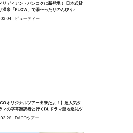
メリディアン・バンコクに新登場！ 日本式貸
り温泉「FLOW」で湯〜ったりのんびり♪
.03.04
|
ビューティー
ACOオリジナルツアー出来たよ！】超人気タ
ラマの字幕翻訳者と行くBLドラマ聖地巡礼ツ
.02.26
|
DACOツアー