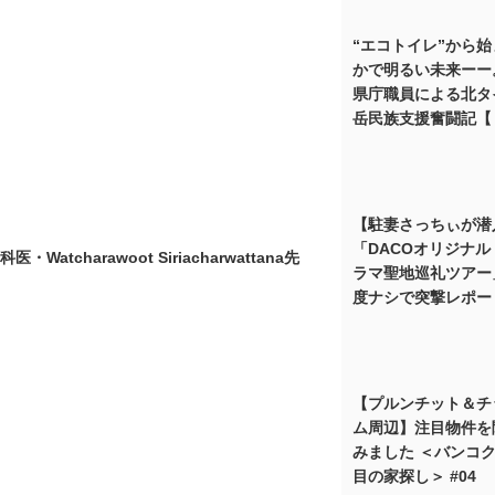
“エコトイレ”から
かで明るい未来ーー
県庁職員による北タ
岳民族支援奮闘記【
【駐妻さっちぃが潜
「DACOオリジナル 
charawoot Siriacharwattana先
ラマ聖地巡礼ツアー
度ナシで突撃レポー
【プルンチット＆チ
ム周辺】注目物件を
みました ＜バンコク
目の家探し＞ #04