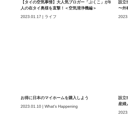
【タイの空気事情】大人気ブロガー「ぷくこ」が8
設立
人の在タイ奥様を直撃！＜空気清浄機編＞
〜外科
2023.01.17
|
ライフ
2023
お得に日本のマイホームを購入しよう
設立
産婦人
2023.01.10
|
What's Happening
2023