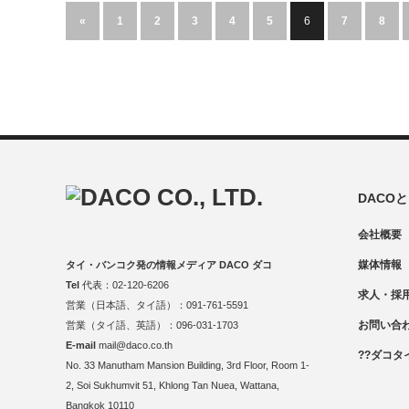
«
1
2
3
4
5
6
7
8
DACO
会社概要
媒体情報
タイ・バンコク発の情報メディア DACO ダコ
Tel
代表：02-120-6206
求人・採
営業（日本語、タイ語）：091-761-5591
お問い合
営業（タイ語、英語）：096-031-1703
E-mail
mail@daco.co.th
??ダコタ
No. 33 Manutham Mansion Building, 3rd Floor, Room 1-
2, Soi Sukhumvit 51, Khlong Tan Nuea, Wattana,
Bangkok 10110