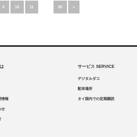
9
10
11
…
95
»
とは
サービス SERVICE
デジタルダコ
配布場所
用情報
タイ国内での定期購読
わせ
イ