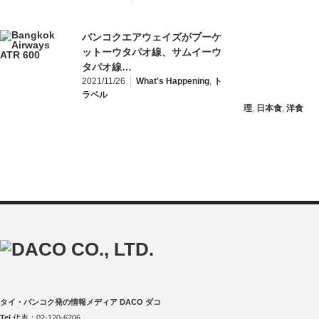
バンコクエアウェイズがプーケ
ットーウタパオ線、サムイーウ
タパオ線…
2021/11/26
What's Happening
,
ト
ラベル
理
,
日本食
,
洋食
タイ・バンコク発の情報メディア DACO ダコ
Tel
代表：02-120-6206