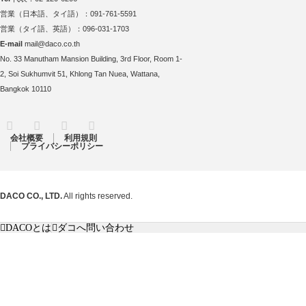
営業（日本語、タイ語）：091-761-5591
営業（タイ語、英語）：096-031-1703
E-mail
mail@daco.co.th
No. 33 Manutham Mansion Building, 3rd Floor, Room 1-
2, Soi Sukhumvit 51, Khlong Tan Nuea, Wattana,
Bangkok 10110
RSS
Twitter
Facebook
Instagram
会社概要
利用規則
プライバシーポリシー
DACO CO., LTD.
All rights reserved.
DACOとは
ダコへ問い合わせ