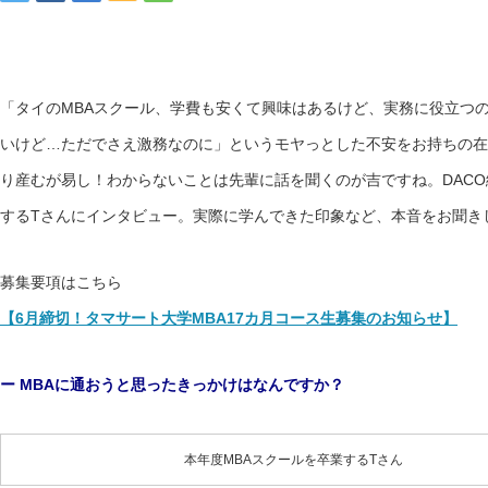
「タイのMBAスクール、学費も安くて興味はあるけど、実務に役立つ
いけど…ただでさえ激務なのに」というモヤっとした不安をお持ちの在
り産むが易し！わからないことは先輩に話を聞くのが吉ですね。DACO
するTさんにインタビュー。実際に学んできた印象など、本音をお聞き
募集要項はこちら
【6月締切！タマサート大学MBA17カ月コース生募集のお知らせ】
ー MBAに通おうと思ったきっかけはなんですか？
本年度MBAスクールを卒業するTさん