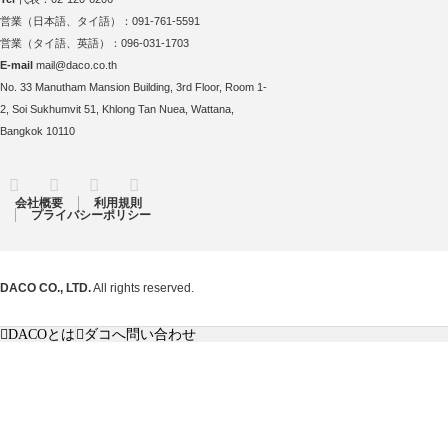
営業（日本語、タイ語）：091-761-5591
営業（タイ語、英語）：096-031-1703
E-mail
mail@daco.co.th
No. 33 Manutham Mansion Building, 3rd Floor, Room 1-
2, Soi Sukhumvit 51, Khlong Tan Nuea, Wattana,
Bangkok 10110
RSS
Twitter
Facebook
Instagram
会社概要
利用規則
プライバシーポリシー
DACO CO., LTD.
All rights reserved.
DACOとは
ダコへ問い合わせ