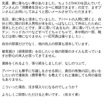
先週、腑に落ちない事がありました。ちょうどDACOを読んでいて、
ブンさんの「消費者生活センターに相談できます」の文で、まずブ
ンさんにお伺いしてみようと思いメールさせていただきます。
先日、家に帰ると浸水していました。アパートの人間に聞くと、自
分と同じ階の日本人男性が水を出しっぱなしにして外出したために
浸水したとのことです。床 に置いてあるもの、床に着いていたカー
テン、ベッドカバーなどすべてぐちゃぐちゃで、本や鞄の一部、靴
などは使い物になりません（一応写真は撮りまし た）。
自分の部屋だけでなく、他の住人の部屋も浸水しています。
被害届け（損害賠償）を出したいと他の部屋のタイ人も言っていま
すが肝心の本人が戻ってきてません。
連絡をくれるよう、張り紙をしましたが、なしのつぶて。
アパートにも勝手に引越しをさせる前に、責任の有無の話し合いを
したいので連絡先（携帯番号）を教えてくれと連絡しても何の返信
もありません。
こういった場合、泣き寝入りになるのでしょうか？
よろしくご回答いただけると幸いです。（在タイ者）