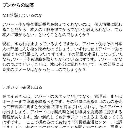
ブンからの回答
なぜ沈黙しているのか
アパート側が携帯電話番号を教えてくれないのは、個人情報に関わ
ることだから、本人の了解を得てからでないと教えられない。でも
本人に繋がらない。ということなのでしょうか？
現在、水もれは止まっているようですから、アパート側はその日本
人の部屋に入り栓を閉めたのでしょう。いずれにせよアパート側は
合鍵でその部屋に入ったは ずです。その部屋が水浸しになっていた
ならアパート側も連絡を取りたがっているはずです。アパートがな
しのつぶてということは、水は外部に漏れただけで、 その部屋には
直接のダメージはなかった……のでしょうか？
デポジット確保し出る
在タイ者さんは、アパートのスタッフだけでなく、管理者、または
オーナーまで連絡を取るべきです。その部屋にある金目のものを売
って被害者に渡すとか次善 の策が提示されなければ、そのアパート
は出ましょう。アパートには契約時と同じ環境を賃貸者に提供する
義務があります。途中解約してもデポジットはまるま る返ってくる
はずです。 ここで揉めるのであれば「消費者生活センター」に訴
えましょう。初めてこのセンターのことを聞く方のために、再度メ