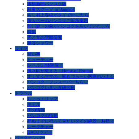
虚構新聞バンコク版
駐妻スクープ in Bangkok
もし村上春樹がタイで○○したら
旅人ペーのバンコクご近所案内
前川健一の象がバンコクを歩いていたころ
特集
男と女の学際研究
曼谷シャワー
ライフ
習い事
ビューティー
レベルUP体験隊！
風水師が教える！House of Fortune
すくすくママの、聞きづら～い医療のハナシ
バンコク・フジスーパーちらし
バンコクいきいき研究所
トラベル
ちょっトリップ
ホテル
街の情報
バンコクの街角
死ぬまでに行って見たいタイの絶景・お祭り
シーラチャー
DACOツアー
バックナンバー