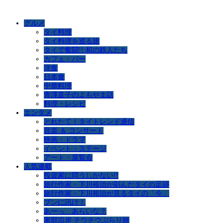
グルメ
タイ料理
タイ料理を巡る旅
タイで奮闘!! 和の鉄人たち
カフェ・バー
洋食
日本食
中華料理
青澤直子のよもやま話
料理・レシピ
エンタメ
とれたて！タイトレンド通信
音楽 ＆ コンサート
映画・ドラマ
イベント・ステージ
アート・展覧会
人気連載
投資家に問うしかない!!
旅行作家・下川裕治が刻んだタイの足跡
旅行作家・下川裕治が見るタイの「今」
ブンに訊け！
あーっ、あらいな？
東部沿岸 チウチウぶらり旅