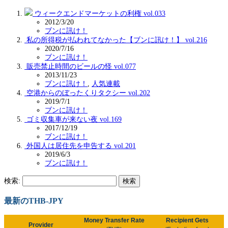
ウィークエンドマーケットの利権 vol.033
2012/3/20
ブンに訊け！
私の所得税が払われてなかった【ブンに訊け！】 vol.216
2020/7/16
ブンに訊け！
販売禁止時間のビールの怪 vol.077
2013/11/23
ブンに訊け！
,
人気連載
空港からのぼったくりタクシー vol.202
2019/7/1
ブンに訊け！
ゴミ収集車が来ない夜 vol.169
2017/12/19
ブンに訊け！
外国人は居住先を申告する vol.201
2019/6/3
ブンに訊け！
検索:
最新のTHB-JPY