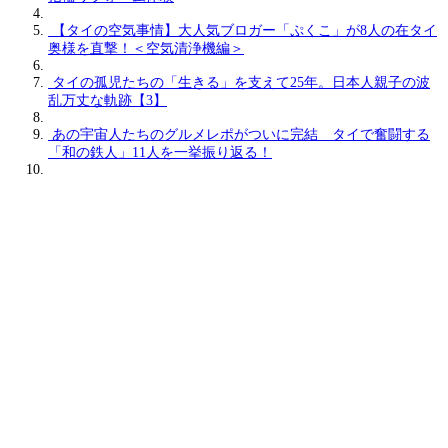
【タイの空気事情】大人気ブロガー「ぷくこ」が8人の在タイ
奥様を直撃！＜空気清浄機編＞
タイの孤児たちの「生きる」を支えて25年。日本人親子の波
乱万丈な軌跡【3】
あの宇宙人たちのグルメレポがついに完結 タイで奮闘する
「和の鉄人」11人を一挙振り返る！