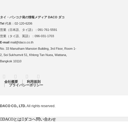
タイ・バンコク発の情報メディア DACO ダコ
Tel
代表：02-120-6206
営業（日本語、タイ語）：091-761-5591
営業（タイ語、英語）：096-031-1703
E-mail
mail@daco.co.th
No. 33 Manutham Mansion Building, 3rd Floor, Room 1-
2, Soi Sukhumvit 51, Khlong Tan Nuea, Wattana,
Bangkok 10110
RSS
Twitter
Facebook
Instagram
会社概要
利用規則
プライバシーポリシー
DACO CO., LTD.
All rights reserved.
DACOとは
ダコへ問い合わせ