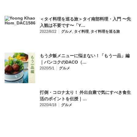
＜タイ料理を巡る旅＞タイ南部料理・入門 〜先
入観は不要です〜「Y…
2022/8/22
グルメ
,
タイ料理
,
タイ料理を巡る旅
もう夕飯メニューに悩まない！「もう一品」編
｜バンコクのDACO（…
2020/5/1
グルメ
打倒・コロナ太り！ 外出自粛で気にすべき食生
活のポイントを伝授｜…
2020/4/18
グルメ