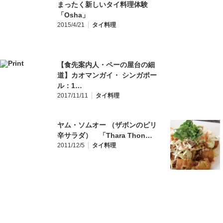
まったく新しいタイ料理体験
「Osha」
2015/4/21
タイ料理
【食先案内人・ペーの屋台の細
道】カオマンガイ・ シンガポー
ル：1…
2017/11/11
タイ料理
ヤム・ソムオー （ザボンのピリ
辛サラダ） 「Thara Thon…
2011/12/5
タイ料理