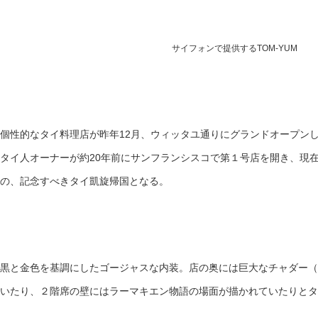
サイフォンで提供するTOM-YUM
個性的なタイ料理店が昨年12月、ウィッタユ通りにグランドオープン
タイ人オーナーが約20年前にサンフランシスコで第１号店を開き、現
の、記念すべきタイ凱旋帰国となる。
黒と金色を基調にしたゴージャスな内装。店の奥には巨大なチャダー（
いたり、２階席の壁にはラーマキエン物語の場面が描かれていたりとタ