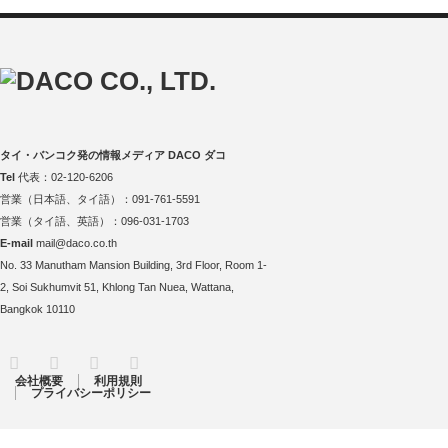
タイ・バンコク発の情報メディア DACO ダコ
Tel
代表：02-120-6206
営業（日本語、タイ語）：091-761-5591
営業（タイ語、英語）：096-031-1703
E-mail
mail@daco.co.th
No. 33 Manutham Mansion Building, 3rd Floor, Room 1-
2, Soi Sukhumvit 51, Khlong Tan Nuea, Wattana,
Bangkok 10110
RSS
Twitter
Facebook
Instagram
会社概要
利用規則
プライバシーポリシー