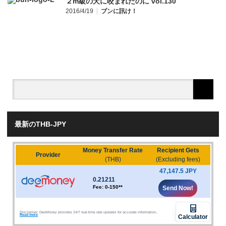
２m級の犬に咬まれたのに vol.130
2016/4/19
ブンに訊け！
最新のTHB-JPY