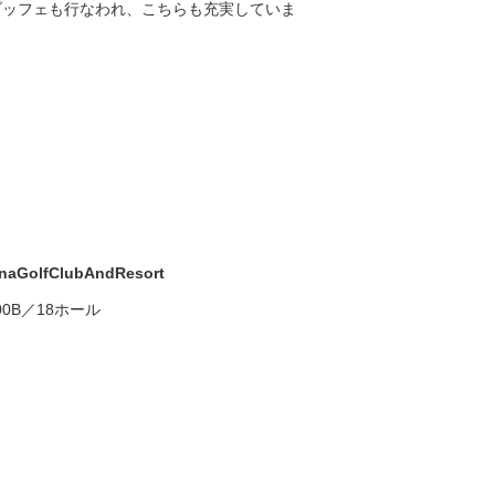
ブッフェも行なわれ、こちらも充実していま
naGolfClubAndResort
0B／18ホール