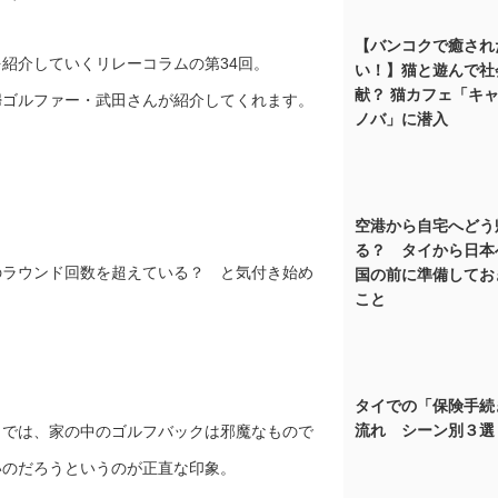
【バンコクで癒され
紹介していくリレーコラムの第34回。
い！】猫と遊んで社
献？ 猫カフェ「キ
婦ゴルファー・武田さんが紹介してくれます。
ノバ」に潜入
空港から自宅へどう
る？ タイから日本
のラウンド回数を超えている？ と気付き始め
国の前に準備してお
こと
タイでの「保険手続
流れ シーン別３選
までは、家の中のゴルフバックは邪魔なもので
いのだろうというのが正直な印象。