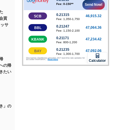
た
会貢
ャッサ
帰
への帰
きたい
き」の