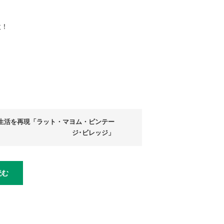
意！
生活を再現「ラット・マヨム・ビンテー
ジ･ビレッジ」
読む