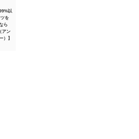
99%以
ーツを
なら
r（アン
ー）】