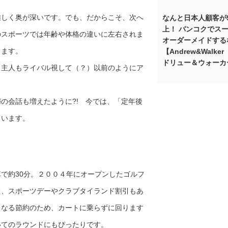
難しく奥が深いです。でも、だからこそ、次へ
なんと日本人顧客が
上！ バンコクでス
のスポーツでは年齢や体格の違いに左右されま
オーダーメイドする
きます。
【Andrew&Walke
ドリュー＆ウォーカ
、主人もライバル視して（？）以前のようにア
の会話も増えたように?! 今では、「定年後
ています。
で約30分。２００４年にオープンしたゴルフ
た、スポーツデーやクラブタイランド割引もあ
らなる節約のため、カートに乗らずに回ります
いてのラウンドにもぴったりです。