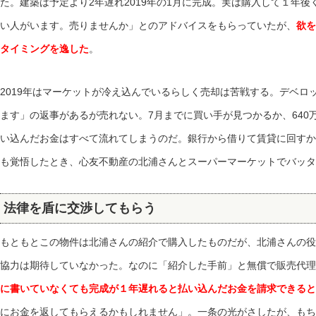
た。建築は予定より2年遅れ2019年の1月に完成。実は購入して１年
い人がいます。売りませんか」とのアドバイスをもらっていたが、
欲を
タイミングを逸した
。
2019年はマーケットが冷え込んでいるらしく売却は苦戦する。デベロ
ます」の返事があるが売れない。7月までに買い手が見つかるか、640
い込んだお金はすべて流れてしまうのだ。銀行から借りて賃貸に回すかエ
も覚悟したとき、心友不動産の北浦さんとスーパーマーケットでバッタ
法律を盾に交渉してもらう
もともとこの物件は北浦さんの紹介で購入したものだが、北浦さんの役
協力は期待していなかった。なのに「紹介した手前」と無償で販売代理
に書いていなくても完成が１年遅れると払い込んだお金を請求できると
にお金を返してもらえるかもしれません」。一条の光がさしたが、もち