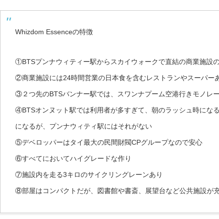
Whizdom Essenceの特徴
①BTSプンナウィティー駅からスカイウォークで直結の商業施設
②商業施設には24時間営業の日本食を含むレストランやスーパー
③２つ先のBTSバンナー駅では、スワンナプーム空港行きモノレ
④BTSオンヌット駅では利用者が多すぎて、朝のラッシュ時にな
になるが、プンナウィティ駅にはそれがない
⑤デベロッパーはタイ最大の民間財閥CPグループなので安心
⑥すべてにおいてハイグレードな作り
⑦施設内を走る3キロのサイクリングレーンあり
⑧部屋はコンパクトだが、図書館や書斎、展望台など公共施設が