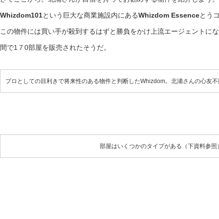
Whizdom101
という巨大な商業施設内にある
Whizdom Essence
とう
この物件には買い手が殺到するはずと勝負をかけ上流エージェントにな
間で1７0部屋を販売されたそうだ。
プロとしての目利きで将来性のある物件と判断したWhizdom。北浦さんの心友
部屋はいくつかのタイプがある（下資料参照