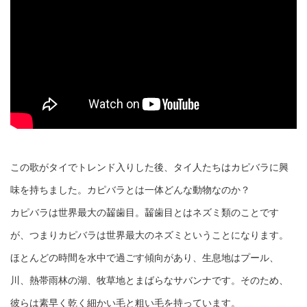
この歌がタイでトレンド入りした後、タイ人たちはカピバラに興
味を持ちました。カピバラとは一体どんな動物なのか？
カピバラは世界最大の齧歯目。齧歯目とはネズミ類のことです
が、つまりカピバラは世界最大のネズミということになります。
ほとんどの時間を水中で過ごす傾向があり、生息地はプール、
川、熱帯雨林の湖、牧草地とまばらなサバンナです。そのため、
彼らは素早く乾く細かい毛と粗い毛を持っています。