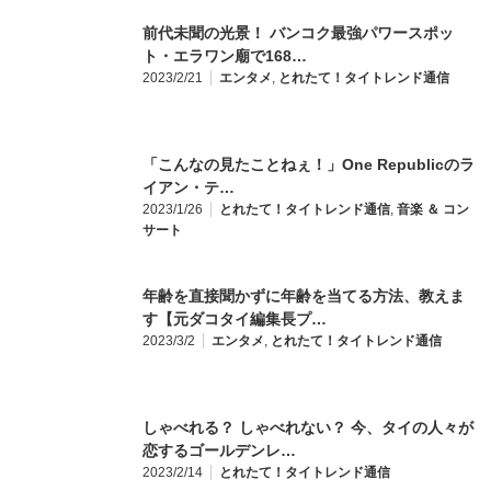
前代未聞の光景！ バンコク最強パワースポッ
ト・エラワン廟で168…
2023/2/21
エンタメ
,
とれたて！タイトレンド通信
「こんなの見たことねぇ！」One Republicのラ
イアン・テ…
2023/1/26
とれたて！タイトレンド通信
,
音楽 ＆ コン
サート
年齢を直接聞かずに年齢を当てる方法、教えま
す【元ダコタイ編集長プ…
2023/3/2
エンタメ
,
とれたて！タイトレンド通信
しゃべれる？ しゃべれない？ 今、タイの人々が
恋するゴールデンレ…
2023/2/14
とれたて！タイトレンド通信