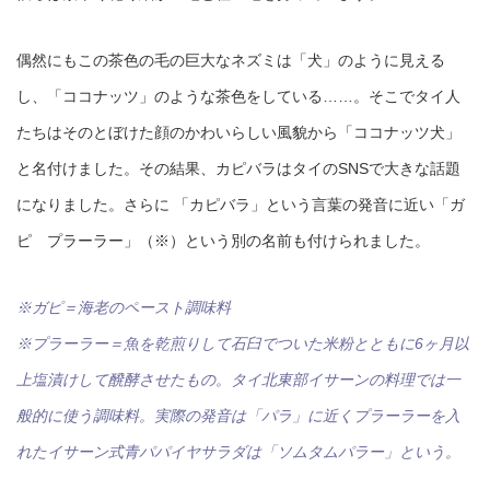
偶然にもこの茶色の毛の巨大なネズミは「犬」のように見える
し、「ココナッツ」のような茶色をしている……。そこでタイ人
たちはそのとぼけた顔のかわいらしい風貌から「ココナッツ犬」
と名付けました。その結果、カピバラはタイのSNSで大きな話題
になりました。さらに 「カピバラ」という言葉の発音に近い「ガ
ピ プラーラー」（※）という別の名前も付けられました。
※ガピ＝海老のペースト調味料
※プラーラー＝魚を乾煎りして石臼でついた米粉とともに6ヶ月以
上塩漬けして醗酵させたもの。タイ北東部イサーンの料理では一
般的に使う調味料。実際の発音は「パラ」に近くプラーラーを入
れたイサーン式青パパイヤサラダは「ソムタムパラー」という。