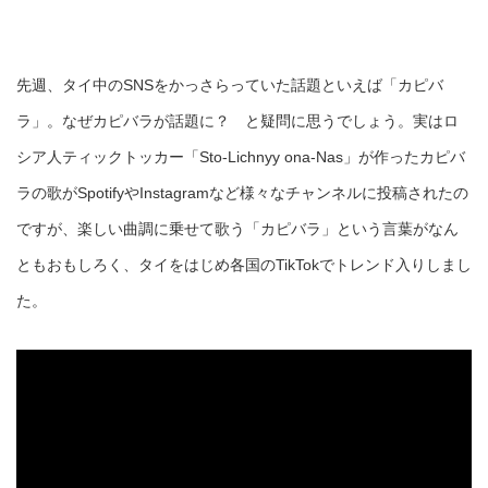
先週、タイ中のSNSをかっさらっていた話題といえば「カピバ
ラ」。なぜカピバラが話題に？ と疑問に思うでしょう。実はロ
シア人ティックトッカー「Sto-Lichnyy ona-Nas」が作ったカピバ
ラの歌がSpotifyやInstagramなど様々なチャンネルに投稿されたの
ですが、楽しい曲調に乗せて歌う「カピバラ」という言葉がなん
ともおもしろく、タイをはじめ各国のTikTokでトレンド入りしまし
た。