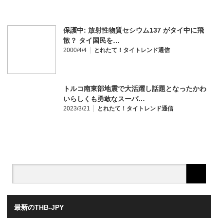
保護中: 放射性物質セシウム137 がタイ中に飛
散？ タイ国民を…
2000/4/4
とれたて！タイトレンド通信
トルコ南東部地震で大活躍し話題となったかわ
いらしくも勇敢なスーパ…
2023/3/21
とれたて！タイトレンド通信
最新のTHB-JPY