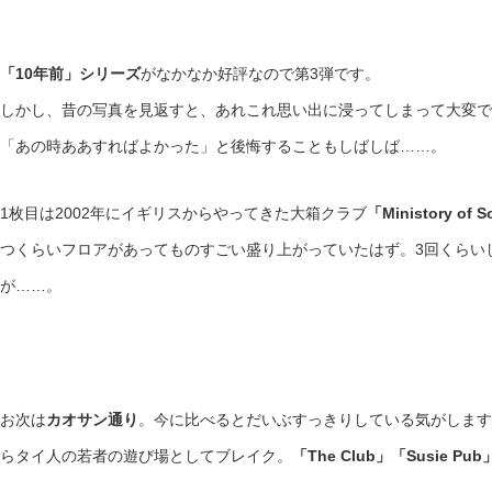
「10年前」シリーズ
がなかなか好評なので第3弾です。
しかし、昔の写真を見返すと、あれこれ思い出に浸ってしまって大変で
「あの時ああすればよかった」と後悔することもしばしば……。
1枚目は2002年にイギリスからやってきた大箱クラブ
「Ministory of 
つくらいフロアがあってものすごい盛り上がっていたはず。3回くらい
が……。
お次は
カオサン通り
。今に比べるとだいぶすっきりしている気がします。
らタイ人の若者の遊び場としてブレイク。
「The Club」「Susie Pub