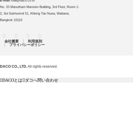
E-mail
mail@daco.co.th
No. 33 Manutham Mansion Building, 3rd Floor, Room 1-
2, Soi Sukhumvit 51, Khlong Tan Nuea, Wattana,
Bangkok 10110
RSS
Twitter
Facebook
Instagram
会社概要
利用規則
プライバシーポリシー
DACO CO., LTD.
All rights reserved.
DACOとは
ダコへ問い合わせ