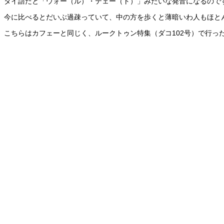
タイ語だと「ウォー（ル）・テェー（ト）」みたいな発音になるので
今に比べるとだいぶ過疎っていて、中の方を歩くと薄暗いわ人もほと
こちらはカフェーと同じく、ルークトゥン特集（ダコ102号）で行っ