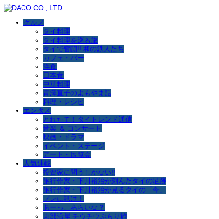
グルメ
タイ料理
タイ料理を巡る旅
タイで奮闘!! 和の鉄人たち
カフェ・バー
洋食
日本食
中華料理
青澤直子のよもやま話
料理・レシピ
エンタメ
とれたて！タイトレンド通信
音楽 ＆ コンサート
映画・ドラマ
イベント・ステージ
アート・展覧会
人気連載
投資家に問うしかない!!
旅行作家・下川裕治が刻んだタイの足跡
旅行作家・下川裕治が見るタイの「今」
ブンに訊け！
あーっ、あらいな？
東部沿岸 チウチウぶらり旅