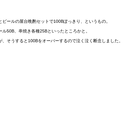
ビールの屋台晩酌セットで100Bぽっきり、というもの。
ル50B、串焼き各種25Bといったところかと。
、そうすると100Bをオーバーするので泣く泣く断念しました。