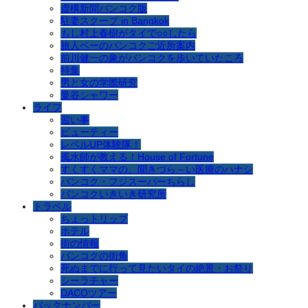
虚構新聞バンコク版
駐妻スクープ in Bangkok
もし村上春樹がタイで○○したら
旅人ペーのバンコクご近所案内
前川健一の象がバンコクを歩いていたころ
特集
男と女の学際研究
曼谷シャワー
ライフ
習い事
ビューティー
レベルUP体験隊！
風水師が教える！House of Fortune
すくすくママの、聞きづら～い医療のハナシ
バンコク・フジスーパーちらし
バンコクいきいき研究所
トラベル
ちょっトリップ
ホテル
街の情報
バンコクの街角
死ぬまでに行って見たいタイの絶景・お祭り
シーラチャー
DACOツアー
バックナンバー