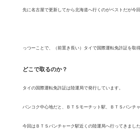
先に名古屋で更新してから北海道へ行くのがベストだが今
っつーことで、（前置き長い）タイで国際運転免許証を取
どこで取るのか？
タイの国際運転免許証は陸運局で発行しています。
バンコク中心地だと、ＢＴＳモーチット駅、ＢＴＳバンチ
今回はＢＴＳバンチャーク駅近くの陸運局へ行ってきまし