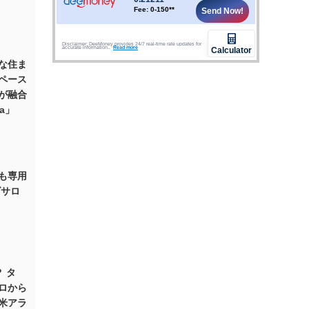
な住ま
ペース
が融合
ia」
も専用
ズサロ
 タ
ロから
全米アラ