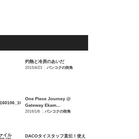
灼熱と冷房のあいだ
2015/4/23
バンコクの街角
One Piece Journey @
Gateway Ekam…
2016/1/6
バンコクの街角
DACOタイスタッフ直伝！使え