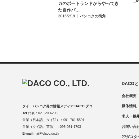
カのポートランドからやってき
た自作パ…
2016/2/19
バンコクの街角
DACO
会社概要
媒体情報
タイ・バンコク発の情報メディア DACO ダコ
Tel
代表：02-120-6206
求人・採
営業（日本語、タイ語）：091-761-5591
お問い合
営業（タイ語、英語）：096-031-1703
E-mail
mail@daco.co.th
??ダコタ