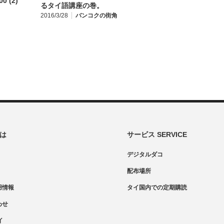
るタイ語講座の巻。
2016/3/28
バンコクの街角
とは
サービス SERVICE
デジタルダコ
配布場所
用情報
タイ国内での定期購読
わせ
イ