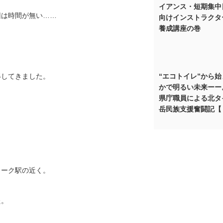
イアンス・短期集中
回は時間が無い……
向けインストラクタ
養成講座の巻
得してきました。
“エコトイレ”から
かで明るい未来ーー
県庁職員による北タ
岳民族支援奮闘記【
ャーク駅の近く。
た。