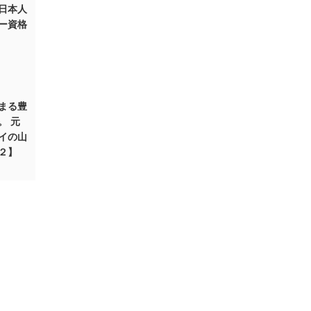
日本人
ー資格
始まる豊
。 元
イの山
２】