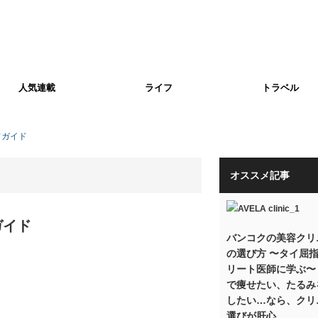
人気連載
ライフ
トラベル
てガイド
オススメ記事
ガイド
バンコクの美容クリ
の選び方 〜タイ屈
リート医師に学ぶ〜
で痩せたい、たるみ
したい…なら、クリ
選びが肝心