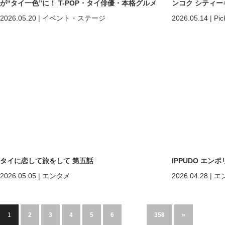
が“タイ一色”に！ T-POP・タイ俳優・本格グルメ
ンコク シティー
まで熱狂の2日間
2026.05.20
|
イベント・ステージ
2026.05.14
|
Pic
タイに恋して旅をして 第五話
IPPUDO エ
2026.05.05
|
エンタメ
2026.04.28
|
エ
1
2
3
4
5
6
…
358
»