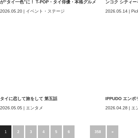
が“タイ一色”に！ T-POP・タイ俳優・本格グルメ
ンコク シティー
まで熱狂の2日間
2026.05.20
|
イベント・ステージ
2026.05.14
|
Pic
タイに恋して旅をして 第五話
IPPUDO エ
2026.05.05
|
エンタメ
2026.04.28
|
エ
1
2
3
4
5
6
…
358
»