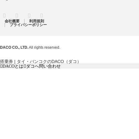
RSS
Twitter
Facebook
Instagram
会社概要
利用規則
プライバシーポリシー
DACO CO., LTD.
All rights reserved.
搭乗券 | タイ・バンコクのDACO（ダコ）
DACOとは
ダコへ問い合わせ