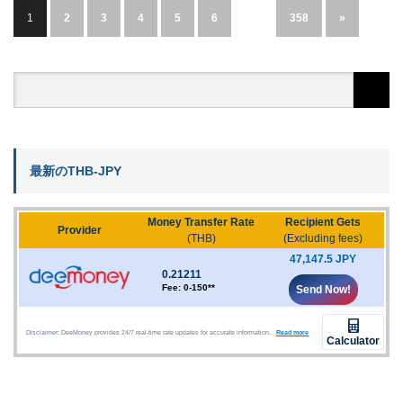
1
2
3
4
5
6
…
358
»
最新のTHB-JPY