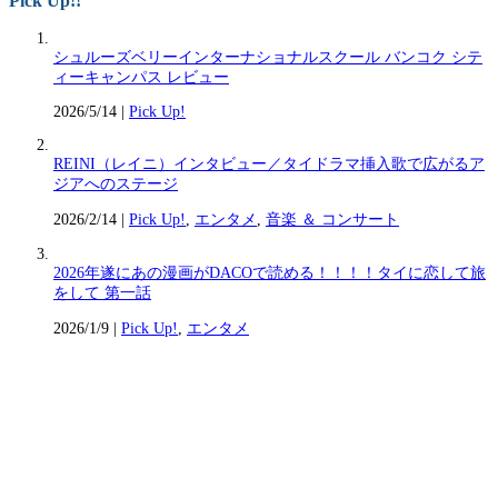
Pick Up!!
シュルーズベリーインターナショナルスクール バンコク シテ
ィーキャンパス レビュー
2026/5/14
|
Pick Up!
REINI（レイニ）インタビュー／タイドラマ挿入歌で広がるア
ジアへのステージ
2026/2/14
|
Pick Up!
,
エンタメ
,
音楽 ＆ コンサート
2026年遂にあの漫画がDACOで読める！！！！タイに恋して旅
をして 第一話
2026/1/9
|
Pick Up!
,
エンタメ