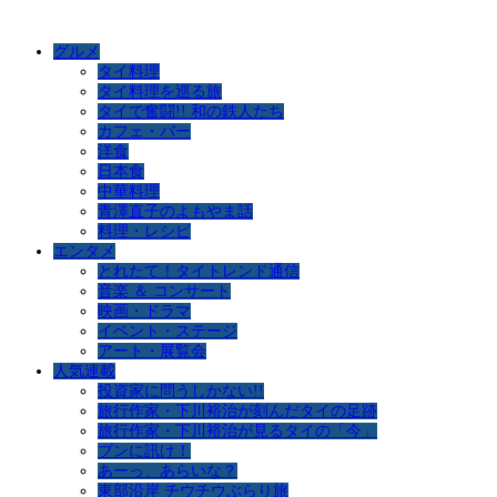
グルメ
タイ料理
タイ料理を巡る旅
タイで奮闘!! 和の鉄人たち
カフェ・バー
洋食
日本食
中華料理
青澤直子のよもやま話
料理・レシピ
エンタメ
とれたて！タイトレンド通信
音楽 ＆ コンサート
映画・ドラマ
イベント・ステージ
アート・展覧会
人気連載
投資家に問うしかない!!
旅行作家・下川裕治が刻んだタイの足跡
旅行作家・下川裕治が見るタイの「今」
ブンに訊け！
あーっ、あらいな？
東部沿岸 チウチウぶらり旅