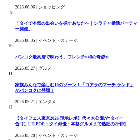
2026.06.06
|
ショッピング
「タイで本気の出会いを探すあなたへ｜シラチャ婚活パーティ
ー開催」
2026.06.05
|
イベント・ステージ
バンコク最高層で味わう、フレンチ×和の奇跡✨
2026.05.27
|
グルメ
家族みんなで楽しむ10のゾーン！「コアラのマーチ ランド」
がバンコクに登場！
2026.05.21
|
エンタメ
【タイフェス東京2026 現地レポ】代々木公園が“タイ一
色”に！ T-POP・タイ俳優・本格グルメまで熱狂の2日間
2026.05.20
|
イベント・ステージ