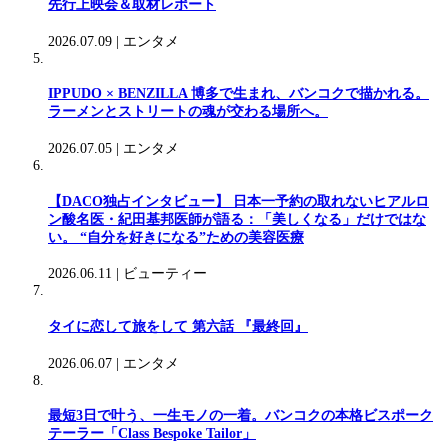
先行上映会＆取材レポート
2026.07.09
|
エンタメ
IPPUDO × BENZILLA 博多で生まれ、バンコクで描かれる。
ラーメンとストリートの魂が交わる場所へ。
2026.07.05
|
エンタメ
【DACO独占インタビュー】 日本一予約の取れないヒアルロ
ン酸名医・紀田基邦医師が語る：「美しくなる」だけではな
い。 “自分を好きになる”ための美容医療
2026.06.11
|
ビューティー
タイに恋して旅をして 第六話 『最終回』
2026.06.07
|
エンタメ
最短3日で叶う、一生モノの一着。バンコクの本格ビスポーク
テーラー「Class Bespoke Tailor」