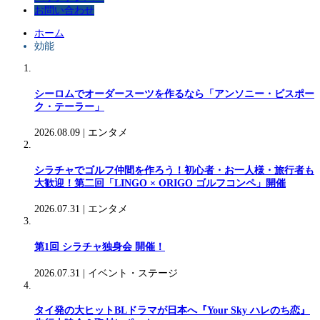
お問い合わせ
ホーム
効能
シーロムでオーダースーツを作るなら「アンソニー・ビスポー
ク・テーラー」
2026.08.09
|
エンタメ
シラチャでゴルフ仲間を作ろう！初心者・お一人様・旅行者も
大歓迎！第二回「LINGO × ORIGO ゴルフコンペ」開催
2026.07.31
|
エンタメ
第1回 シラチャ独身会 開催！
2026.07.31
|
イベント・ステージ
タイ発の大ヒットBLドラマが日本へ『Your Sky ハレのち恋』