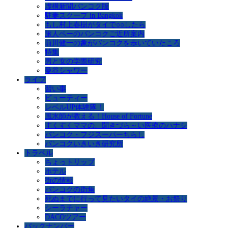
虚構新聞バンコク版
駐妻スクープ in Bangkok
もし村上春樹がタイで○○したら
旅人ペーのバンコクご近所案内
前川健一の象がバンコクを歩いていたころ
特集
男と女の学際研究
曼谷シャワー
ライフ
習い事
ビューティー
レベルUP体験隊！
風水師が教える！House of Fortune
すくすくママの、聞きづら～い医療のハナシ
バンコク・フジスーパーちらし
バンコクいきいき研究所
トラベル
ちょっトリップ
ホテル
街の情報
バンコクの街角
死ぬまでに行って見たいタイの絶景・お祭り
シーラチャー
DACOツアー
バックナンバー