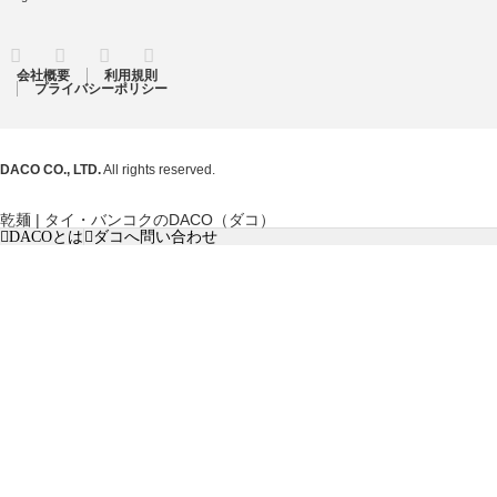
RSS
Twitter
Facebook
Instagram
会社概要
利用規則
プライバシーポリシー
DACO CO., LTD.
All rights reserved.
乾麺 | タイ・バンコクのDACO（ダコ）
DACOとは
ダコへ問い合わせ