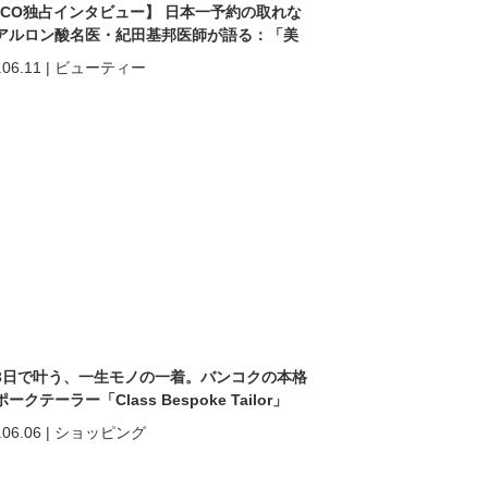
ACO独占インタビュー】 日本一予約の取れな
アルロン酸名医・紀田基邦医師が語る：「美
なる」だけではない。 “自分を好きになる”た
.06.11
|
ビューティー
美容医療
3日で叶う、一生モノの一着。バンコクの本格
ークテーラー「Class Bespoke Tailor」
.06.06
|
ショッピング