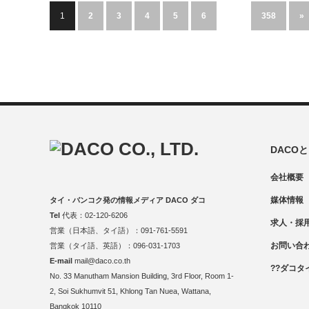
1
2
3
4
5
6
…
358
»
DACO
会社概要
媒体情報
タイ・バンコク発の情報メディア DACO ダコ
Tel
代表：02-120-6206
求人・採
営業（日本語、タイ語）：091-761-5591
お問い合
営業（タイ語、英語）：096-031-1703
E-mail
mail@daco.co.th
??ダコタ
No. 33 Manutham Mansion Building, 3rd Floor, Room 1-
2, Soi Sukhumvit 51, Khlong Tan Nuea, Wattana,
Bangkok 10110