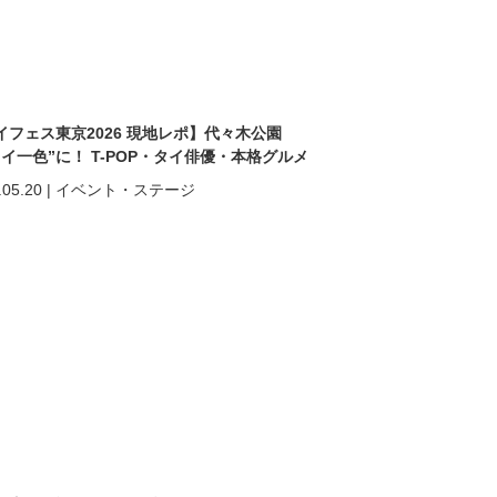
イフェス東京2026 現地レポ】代々木公園
タイ一色”に！ T-POP・タイ俳優・本格グルメ
熱狂の2日間
.05.20
|
イベント・ステージ