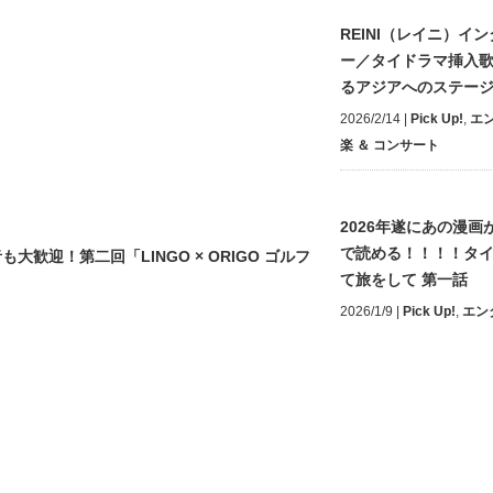
REINI（レイニ）イ
ー／タイドラマ挿入
るアジアへのステー
2026/2/14
|
Pick Up!
,
エ
楽 ＆ コンサート
2026年遂にあの漫画が
で読める！！！！タ
迎！第二回「LINGO × ORIGO ゴルフ
て旅をして 第一話
2026/1/9
|
Pick Up!
,
エン