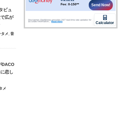
ンタビュ
歌で広が
ジ
ンタメ
,
音
DACO
イに恋し
タメ