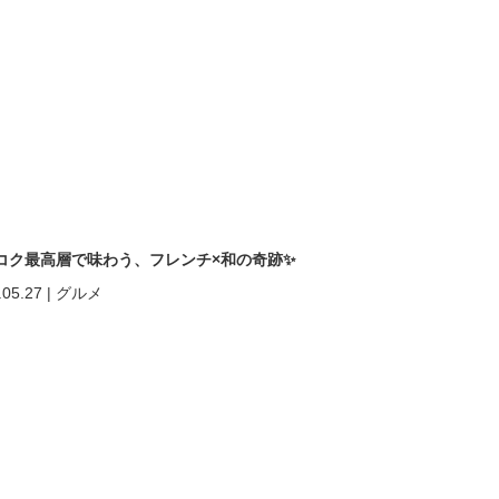
コク最高層で味わう、フレンチ×和の奇跡✨
.05.27
|
グルメ