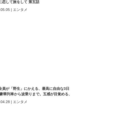
に恋して旅をして 第五話
.05.05
|
エンタメ
全員が「野生」にかえる、最高に自由な3日
 豪華列車から波乗りまで。五感が目覚める、
ヒン「再起動」の旅。
.04.28
|
エンタメ