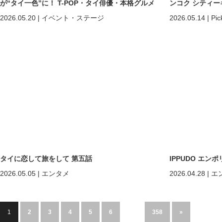
が“タイ一色”に！ T-POP・タイ俳優・本格グルメ
ンコク シティー
まで熱狂の2日間
2026.05.20
|
イベント・ステージ
2026.05.14
|
Pic
タイに恋して旅をして 第五話
IPPUDO エ
2026.05.05
|
エンタメ
2026.04.28
|
エ
1
2
3
4
5
6
…
358
»