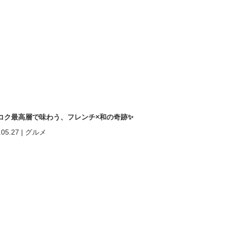
コク最高層で味わう、フレンチ×和の奇跡✨
.05.27
|
グルメ