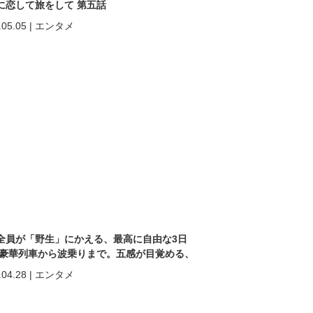
に恋して旅をして 第五話
.05.05
|
エンタメ
全員が「野生」にかえる、最高に自由な3日
 豪華列車から波乗りまで。五感が目覚める、
ヒン「再起動」の旅。
.04.28
|
エンタメ