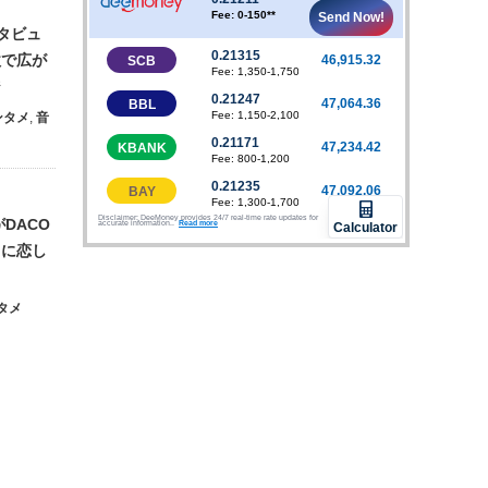
ンタビュ
歌で広が
ジ
ンタメ
,
音
DACO
イに恋し
タメ