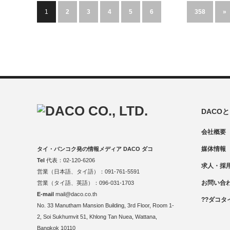
1
2
3
4
5
6
…
358
»
DACO
会社概要
媒体情報
タイ・バンコク発の情報メディア DACO ダコ
Tel
代表：02-120-6206
求人・採
営業（日本語、タイ語）：091-761-5591
お問い合
営業（タイ語、英語）：096-031-1703
E-mail
mail@daco.co.th
??ダコタ
No. 33 Manutham Mansion Building, 3rd Floor, Room 1-
2, Soi Sukhumvit 51, Khlong Tan Nuea, Wattana,
Bangkok 10110