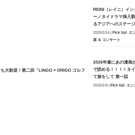
REINI（レイニ）イ
ー／タイドラマ挿入
るアジアへのステー
2026/2/14
|
Pick Up!
,
エ
楽 ＆ コンサート
2026年遂にあの漫画が
で読める！！！！タ
迎！第二回「LINGO × ORIGO ゴルフ
て旅をして 第一話
2026/1/9
|
Pick Up!
,
エン