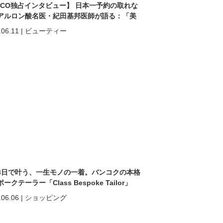
ACO独占インタビュー】 日本一予約の取れな
アルロン酸名医・紀田基邦医師が語る：「美
なる」だけではない。 “自分を好きになる”た
.06.11
|
ビューティー
美容医療
3日で叶う、一生モノの一着。バンコクの本格
ークテーラー「Class Bespoke Tailor」
.06.06
|
ショッピング