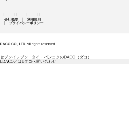
RSS
Twitter
Facebook
Instagram
会社概要
利用規則
プライバシーポリシー
DACO CO., LTD.
All rights reserved.
セブンイレブン | タイ・バンコクのDACO（ダコ）
DACOとは
ダコへ問い合わせ