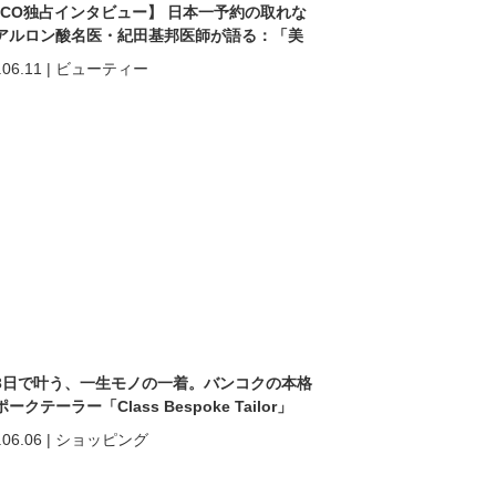
ACO独占インタビュー】 日本一予約の取れな
アルロン酸名医・紀田基邦医師が語る：「美
なる」だけではない。 “自分を好きになる”た
.06.11
|
ビューティー
美容医療
3日で叶う、一生モノの一着。バンコクの本格
ークテーラー「Class Bespoke Tailor」
.06.06
|
ショッピング