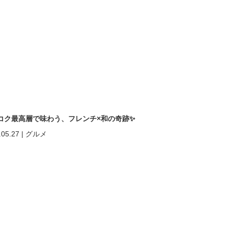
コク最高層で味わう、フレンチ×和の奇跡✨
.05.27
|
グルメ