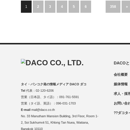
1
2
3
4
5
6
…
358
»
DACO
会社概要
媒体情報
タイ・バンコク発の情報メディア DACO ダコ
Tel
代表：02-120-6206
求人・採
営業（日本語、タイ語）：091-761-5591
お問い合
営業（タイ語、英語）：096-031-1703
E-mail
mail@daco.co.th
??ダコタ
No. 33 Manutham Mansion Building, 3rd Floor, Room 1-
2, Soi Sukhumvit 51, Khlong Tan Nuea, Wattana,
Bangkok 10110