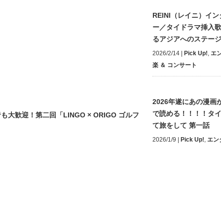
REINI（レイニ）イ
ー／タイドラマ挿入
るアジアへのステー
2026/2/14
|
Pick Up!
,
エ
楽 ＆ コンサート
2026年遂にあの漫画が
で読める！！！！タ
迎！第二回「LINGO × ORIGO ゴルフ
て旅をして 第一話
2026/1/9
|
Pick Up!
,
エン