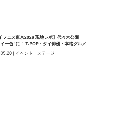
イフェス東京2026 現地レポ】代々木公園
タイ一色”に！ T-POP・タイ俳優・本格グルメ
熱狂の2日間
.05.20
|
イベント・ステージ