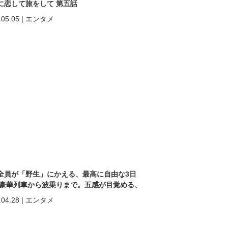
に恋して旅をして 第五話
.05.05
|
エンタメ
全員が「野生」にかえる、最高に自由な3日
 豪華列車から波乗りまで。五感が目覚める、
ヒン「再起動」の旅。
.04.28
|
エンタメ