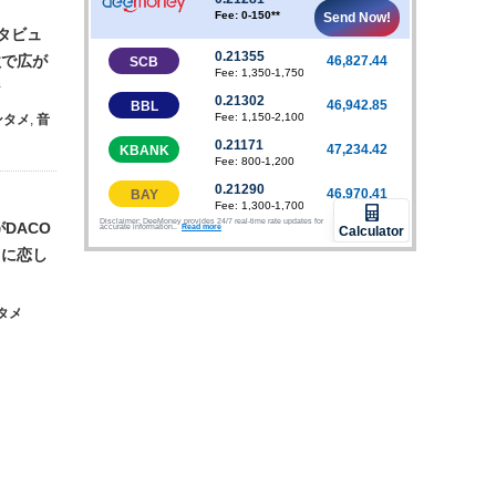
ンタビュ
歌で広が
ジ
ンタメ
,
音
DACO
イに恋し
タメ