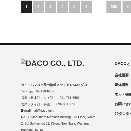
1
2
3
4
5
6
…
358
»
DACO
会社概要
媒体情報
タイ・バンコク発の情報メディア DACO ダコ
Tel
代表：02-120-6206
求人・採
営業（日本語、タイ語）：091-761-5591
お問い合
営業（タイ語、英語）：096-031-1703
E-mail
mail@daco.co.th
??ダコタ
No. 33 Manutham Mansion Building, 3rd Floor, Room 1-
2, Soi Sukhumvit 51, Khlong Tan Nuea, Wattana,
Bangkok 10110