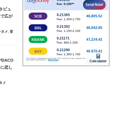
ンタビュ
歌で広が
ジ
ンタメ
,
音
DACO
イに恋し
タメ