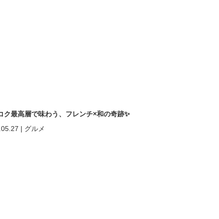
コク最高層で味わう、フレンチ×和の奇跡✨
.05.27
|
グルメ