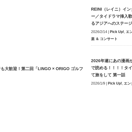
REINI（レイニ）イ
ー／タイドラマ挿入
るアジアへのステー
2026/2/14
|
Pick Up!
,
エ
楽 ＆ コンサート
2026年遂にあの漫画が
で読める！！！！タ
迎！第二回「LINGO × ORIGO ゴルフ
て旅をして 第一話
2026/1/9
|
Pick Up!
,
エン