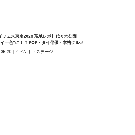
イフェス東京2026 現地レポ】代々木公園
タイ一色”に！ T-POP・タイ俳優・本格グルメ
熱狂の2日間
.05.20
|
イベント・ステージ