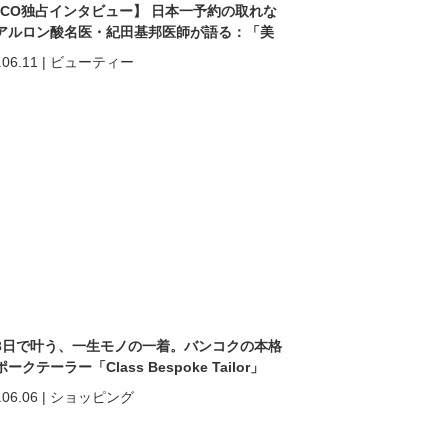
ACO独占インタビュー】 日本一予約の取れな
アルロン酸名医・紀田基邦医師が語る：「美
なる」だけではない。 “自分を好きになる”た
.06.11
|
ビューティー
美容医療
3日で叶う、一生モノの一着。バンコクの本格
ークテーラー「Class Bespoke Tailor」
.06.06
|
ショッピング