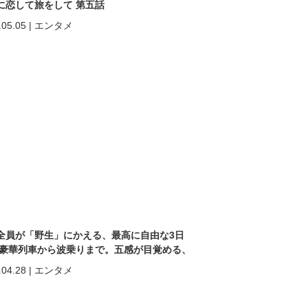
に恋して旅をして 第五話
.05.05
|
エンタメ
全員が「野生」にかえる、最高に自由な3日
 豪華列車から波乗りまで。五感が目覚める、
ヒン「再起動」の旅。
.04.28
|
エンタメ