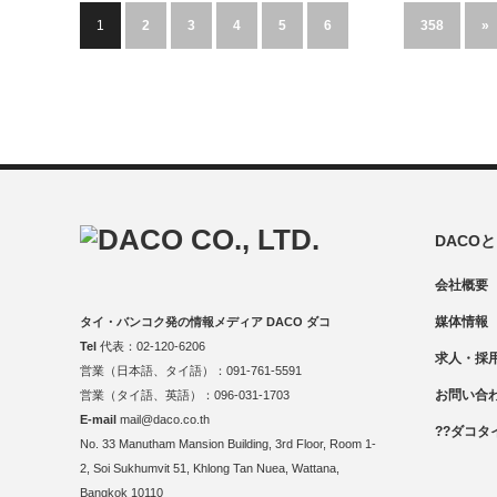
1
2
3
4
5
6
…
358
»
DACO
会社概要
媒体情報
タイ・バンコク発の情報メディア DACO ダコ
Tel
代表：02-120-6206
求人・採
営業（日本語、タイ語）：091-761-5591
お問い合
営業（タイ語、英語）：096-031-1703
E-mail
mail@daco.co.th
??ダコタ
No. 33 Manutham Mansion Building, 3rd Floor, Room 1-
2, Soi Sukhumvit 51, Khlong Tan Nuea, Wattana,
Bangkok 10110