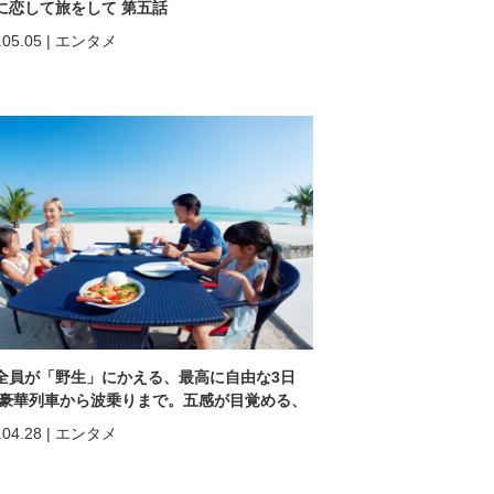
に恋して旅をして 第五話
.05.05
|
エンタメ
全員が「野生」にかえる、最高に自由な3日
 豪華列車から波乗りまで。五感が目覚める、
ヒン「再起動」の旅。
.04.28
|
エンタメ