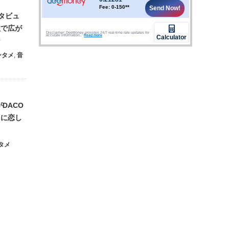
ンタビュ
歌で広が
ジ
ンタメ
,
音
DACO
イに恋し
タメ