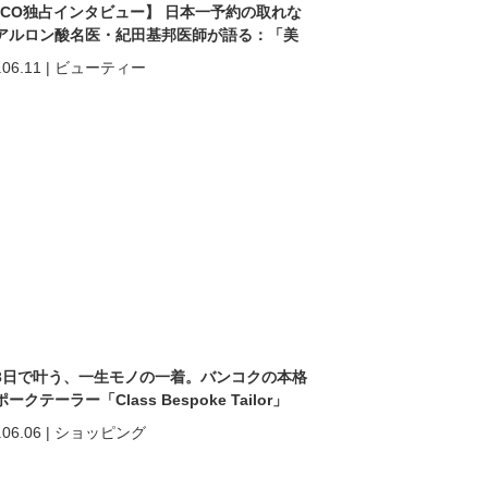
ACO独占インタビュー】 日本一予約の取れな
アルロン酸名医・紀田基邦医師が語る：「美
なる」だけではない。 “自分を好きになる”た
.06.11
|
ビューティー
美容医療
3日で叶う、一生モノの一着。バンコクの本格
ークテーラー「Class Bespoke Tailor」
.06.06
|
ショッピング