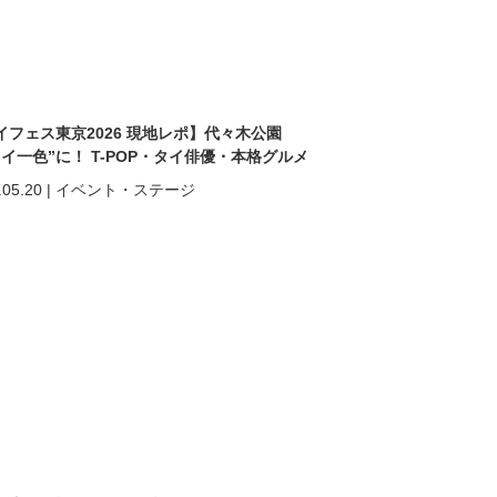
イフェス東京2026 現地レポ】代々木公園
タイ一色”に！ T-POP・タイ俳優・本格グルメ
熱狂の2日間
.05.20
|
イベント・ステージ