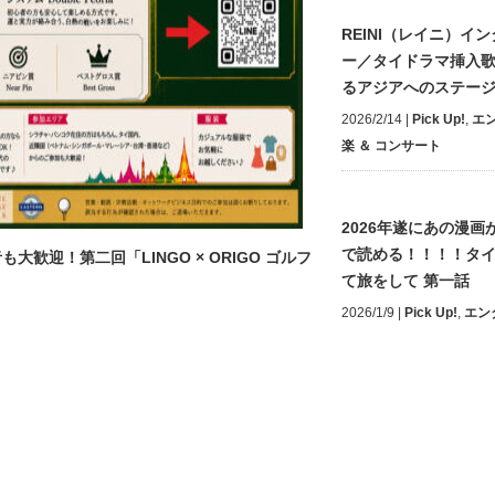
REINI（レイニ）イ
ー／タイドラマ挿入
るアジアへのステー
2026/2/14
|
Pick Up!
,
エ
楽 ＆ コンサート
2026年遂にあの漫画が
で読める！！！！タ
迎！第二回「LINGO × ORIGO ゴルフ
て旅をして 第一話
2026/1/9
|
Pick Up!
,
エン