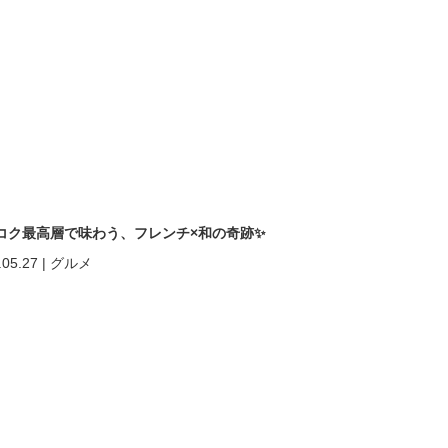
コク最高層で味わう、フレンチ×和の奇跡✨
.05.27
|
グルメ