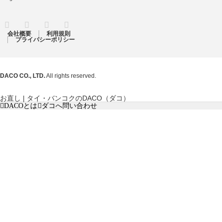
RSS
Twitter
Facebook
Instagram
会社概要
利用規則
プライバシーポリシー
DACO CO., LTD.
All rights reserved.
お直し | タイ・バンコクのDACO（ダコ）
DACOとは
ダコへ問い合わせ