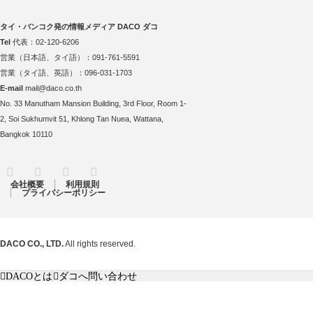
タイ・バンコク発の情報メディア DACO ダコ
Tel
代表：02-120-6206
営業（日本語、タイ語）：091-761-5591
営業（タイ語、英語）：096-031-1703
E-mail
mail@daco.co.th
No. 33 Manutham Mansion Building, 3rd Floor, Room 1-
2, Soi Sukhumvit 51, Khlong Tan Nuea, Wattana,
Bangkok 10110
RSS
Twitter
Facebook
Instagram
会社概要
利用規則
プライバシーポリシー
DACO CO., LTD.
All rights reserved.
DACOとは
ダコへ問い合わせ