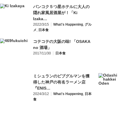
バンコク５つ星ホテルに大人の
隠れ家風居酒屋が！「Ki
Izaka…
2022/3/15
What's Happening
,
グル
メ
,
日本食
コテコテの大阪の味! 「OSAKA
no 酒場」
2017/11/30
日本食
ミシュランのビブグルマンを獲
得した神戸の有名ラーメン店
『ENIS…
2024/3/12
What's Happening
,
日本
食