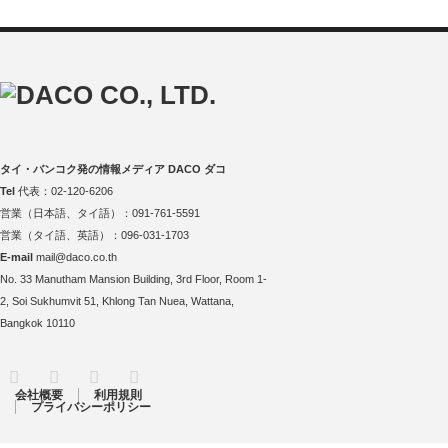
タイ・バンコク発の情報メディア DACO ダコ
Tel
代表：02-120-6206
営業（日本語、タイ語）：091-761-5591
営業（タイ語、英語）：096-031-1703
E-mail
mail@daco.co.th
No. 33 Manutham Mansion Building, 3rd Floor, Room 1-
2, Soi Sukhumvit 51, Khlong Tan Nuea, Wattana,
Bangkok 10110
RSS
Twitter
Facebook
Instagram
会社概要
利用規則
プライバシーポリシー