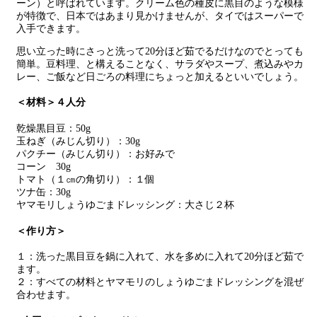
ーン）と呼ばれています。クリーム色の種皮に黒目のような模様
が特徴で、日本ではあまり見かけませんが、タイではスーパーで
入手できます。
思い立った時にさっと洗って20分ほど茹でるだけなのでとっても
簡単。豆料理、と構えることなく、サラダやスープ、煮込みやカ
レー、ご飯など日ごろの料理にちょっと加えるといいでしょう。
＜材料＞４人分
乾燥黒目豆：50g
玉ねぎ（みじん切り）：30g
パクチー（みじん切り）：お好みで
コーン 30g
トマト（１㎝の角切り）：１個
ツナ缶：30g
ヤマモリしょうゆごまドレッシング：大さじ２杯
＜作り方＞
１：洗った黒目豆を鍋に入れて、水を多めに入れて20分ほど茹で
ます。
２：すべての材料とヤマモリのしょうゆごまドレッシングを混ぜ
合わせます。