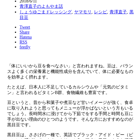
2018/6/11
青澤直子のよもやま話
しょうゆごまドレッシング
,
ヤマモリ
,
レシピ
,
青澤直子
,
黒
目豆
Tweet
Share
Hatena
RSS
feedly
「体にいいから豆を食べなさい」と言われますね。豆は、バラン
スよく多くの栄養素と機能性成分を含んでいて、体に必要なもの
を効率よく摂れます。
たとえば、日本人に不足しているカルシウムや「元気のビタミ
ン」と言われるビタミンB群、食物繊維も豊富です。
豆というと、昔から和菓子や煮豆など甘いイメージが強く、食卓
に取り入れようと思ってもメニューが浮かばないという方もいる
でしょう。長時間水に浸けてから下茹でをする手間と時間も豆に
手が出ない理由のひとつのようです。そんな方におすすめなのが
黒目豆です。
黒目豆は、ささげの一種で、英語でブラック・アイド・ピー（ビ