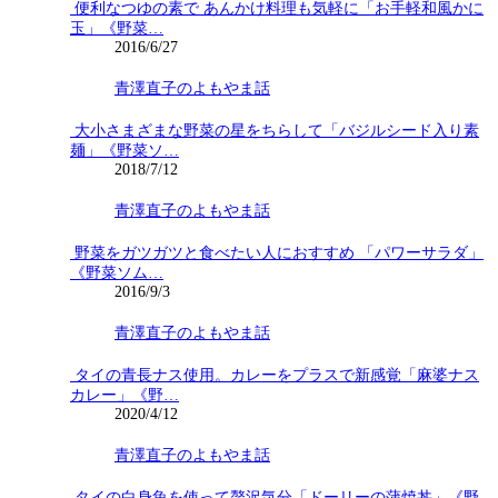
便利なつゆの素で あんかけ料理も気軽に「お手軽和風かに
玉」《野菜…
2016/6/27
青澤直子のよもやま話
大小さまざまな野菜の星をちらして「バジルシード入り素
麺」《野菜ソ…
2018/7/12
青澤直子のよもやま話
野菜をガツガツと食べたい人におすすめ 「パワーサラダ」
《野菜ソム…
2016/9/3
青澤直子のよもやま話
タイの青長ナス使用。カレーをプラスで新感覚「麻婆ナス
カレー」《野…
2020/4/12
青澤直子のよもやま話
タイの白身魚を使って贅沢気分「ドーリーの蒲焼丼」《野