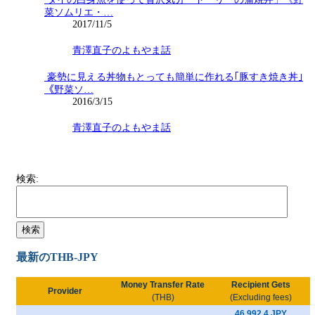
菜ソムリエ・…
2017/11/5
青澤直子のよもやま話
豪勢に見える丼物もとっても簡単に作れる｢豚すき焼き丼｣
《野菜ソ…
2016/3/15
青澤直子のよもやま話
検索:
最新のTHB-JPY