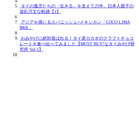
タイの孤児たちの「生きる」を支えて25年。日本人親子の
波乱万丈な軌跡【1】
アジアを感じるスパニッシュ×メキシカン「COCO LIMA
BKK」
おみやげに絶対喜ばれる！タイ産カカオのクラフトチョコ
レートを食べ比べてみました【MUST BUY!なタイみやげ研
究所 Vol.1】