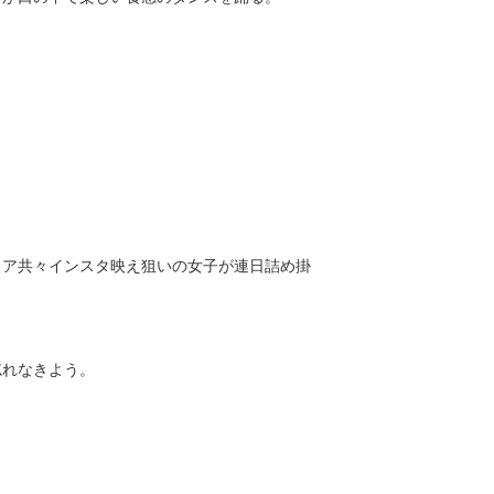
リア共々インスタ映え狙いの女子が連日詰め掛
忘れなきよう。