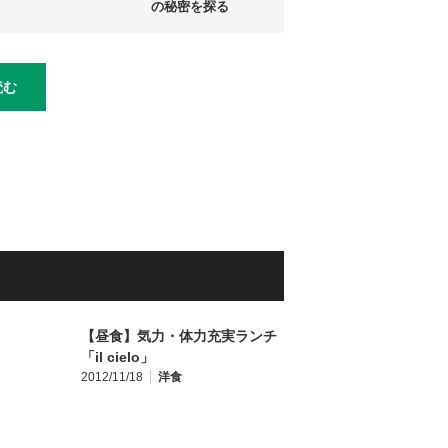
の秘密を探る
読む
【昼食】気力・体力充実ランチ
「il cielo」
2012/11/18
洋食