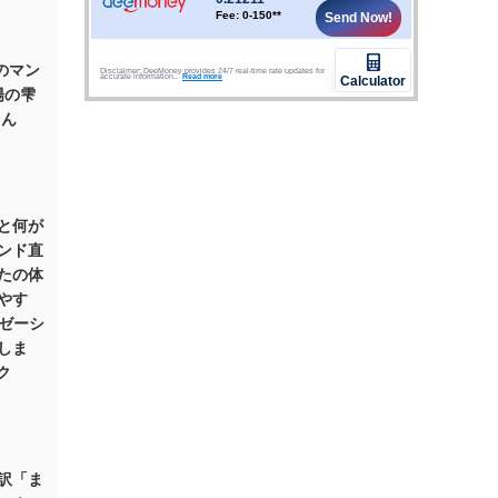
のマン
陽の雫
さん
と何が
ンド直
たの体
やす
クゼーシ
しま
コク
訳「ま