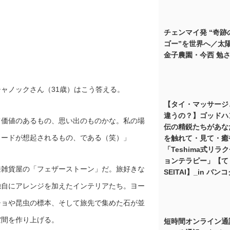
チェンマイ発 “奇跡
ゴー”を世界へ／太
金子農園・今西 勉
ャノックさん（31歳）はこう答える。
【タイ・マッサージ
違うの？】ゴッドハ
て価値のあるもの、思い出のものかな。私の場
伝の精鋭たちがあな
ソードが想起されるもの、である（笑）」
を触れて・見て・癒
「Teshima式リラ
ョンテラピー」【て
兼雑貨屋の「フェザーストーン」だ。旅好きな
SEITAI】_in バン
独自にアレンジを加えたインテリアたち。ヨー
チョや昆虫の標本、そして旅先で集めた石が並
空間を作り上げる。
短時間オンライン通