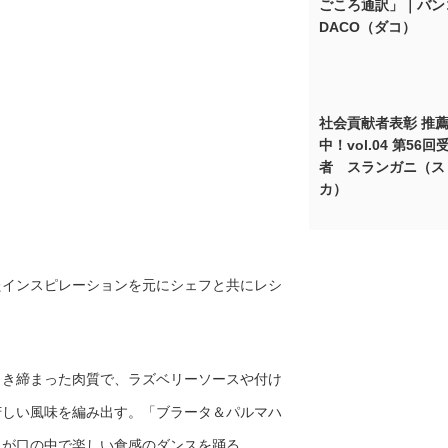
ごころ通訳」｜バン
DACO（ダコ）
社会貢献者表彰 推
中！vol.04 第56回
者 スランガニ（ス
カ）
たインスピレーションを元にシェフと共にレシ
引き締まった肉質で、ラズベリーソースや付け
芳しい風味を編み出す。「ブラータ＆パルマハ
トが口の中で楽しい食感のダンスを踊る。