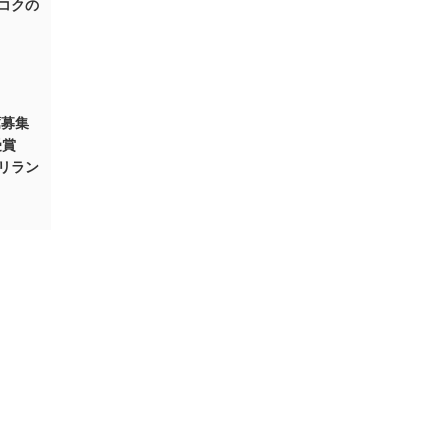
コクの
薦募集
受賞
リラン