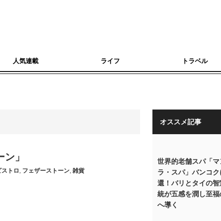
人気連載
ライフ
トラベル
オススメ記事
ーン」
世界的老舗スパ「マ
ビストロ
,
フェザーストーン
,
雑貨
ラ・スパ」バンコク
還！バリとタイの智
統が五感を潤し至福
へ導く