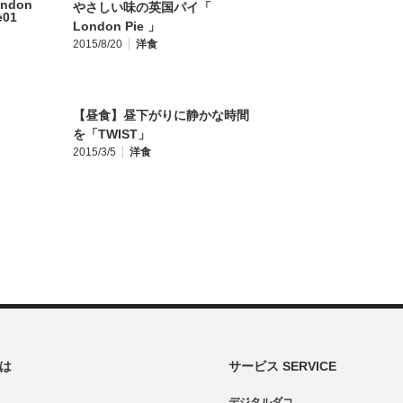
やさしい味の英国パイ「
London Pie 」
2015/8/20
洋食
【昼食】昼下がりに静かな時間
を「TWIST」
2015/3/5
洋食
とは
サービス SERVICE
デジタルダコ