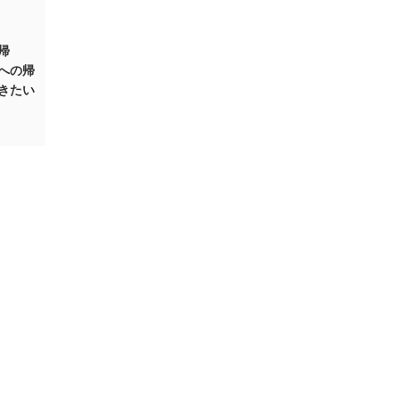
帰
への帰
きたい