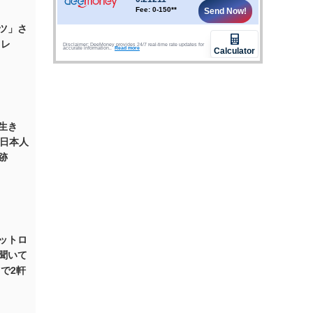
ツ」さ
コレ
生き
。日本人
跡
ットロ
聞いて
で2軒