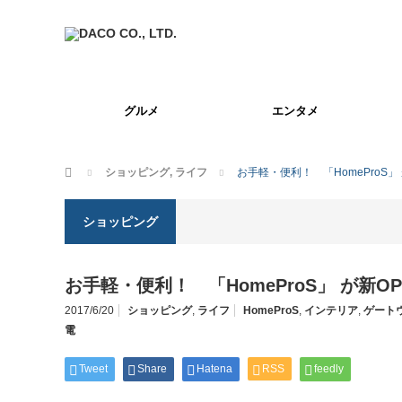
グルメ
エンタメ
ホーム
ショッピング
,
ライフ
お手軽・便利！ 「HomeProS」 が
ショッピング
お手軽・便利！ 「HomeProS」 が新OPE
2017/6/20
ショッピング
,
ライフ
HomeProS
,
インテリア
,
ゲート
電
Tweet
Share
Hatena
RSS
feedly