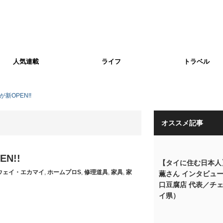
人気連載
ライフ
トラベル
新OPEN!!
オススメ記事
N!!
【タイに住む日本人
ウェイ・エカマイ
,
ホームプロS
,
修理道具
,
家具
,
家
薫さん インタビュ
口豆腐店 代表／チ
イ県）