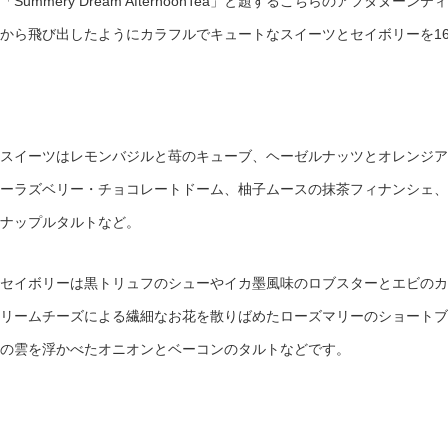
「Summery Dream AfternoonTea」と題するこちらのアフタヌーンテ
から飛び出したようにカラフルでキュートなスイーツとセイボリーを1
スイーツはレモンバジルと苺のキューブ、ヘーゼルナッツとオレンジア
ーラズベリー・チョコレートドーム、柚子ムースの抹茶フィナンシェ、
ナップルタルトなど。
セイボリーは黒トリュフのシューやイカ墨風味のロブスターとエビのカ
リームチーズによる繊細なお花を散りばめたローズマリーのショートブ
の雲を浮かべたオニオンとベーコンのタルトなどです。