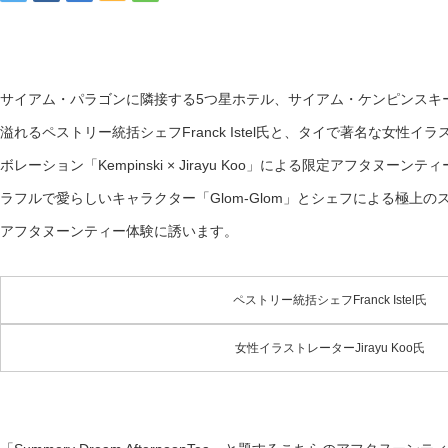
サイアム・パラゴンに隣接する5つ星ホテル、サイアム・ケンピンスキ
溢れるペストリー統括シェフFranck Istel氏と、タイで著名な女性イラスト
ボレーション「Kempinski × Jirayu Koo」による限定アフタヌ
ラフルで愛らしいキャラクター「Glom-Glom」とシェフによる極上
アフタヌーンティー体験に誘います。
ペストリー統括シェフFranck Istel氏
女性イラストレーターJirayu Koo氏