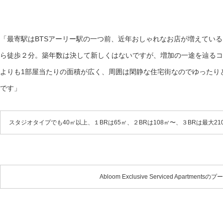
「最寄駅はBTSアーリー駅の一つ前、近年おしゃれなお店が増えている
ら徒歩２分。築年数は決して新しくはないですが、増加の一途を辿るコン
よりも1部屋当たりの面積が広く、周囲は閑静な住宅街なのでゆったり
です」
スタジオタイプでも40㎡以上、１BRは65㎡、２BRは108㎡〜、３BRは最大
Abloom Exclusive Serviced Apartmentsのプ