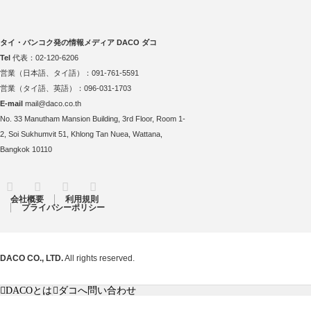
タイ・バンコク発の情報メディア DACO ダコ
Tel
代表：02-120-6206
営業（日本語、タイ語）：091-761-5591
営業（タイ語、英語）：096-031-1703
E-mail
mail@daco.co.th
No. 33 Manutham Mansion Building, 3rd Floor, Room 1-
2, Soi Sukhumvit 51, Khlong Tan Nuea, Wattana,
Bangkok 10110
RSS
Twitter
Facebook
Instagram
会社概要
利用規則
プライバシーポリシー
DACO CO., LTD.
All rights reserved.
DACOとは
ダコへ問い合わせ