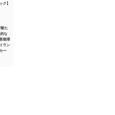
ック】
名が新た
力的な
長期滞
イラン
カー