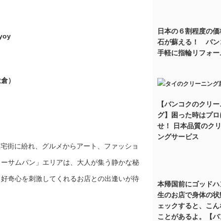
日本の６割程度の価
oy
石が蘇える！ バン
手軽に指輪リフォー
（穀倉）
【バンコクのクリー
グ】困った時はプロ
せ！ 日本品質のク
ングサービス
住宅街に紛れ、グルメからアート、ファッショ
リーサムパン」エリアは、大人が集う静かな秘
と好奇心を刺激してくれるお店との出逢いが待
本帰国前にゴッドハ
生のお店で身体の状
ェックすると、こん
ことがあるよ。【バ