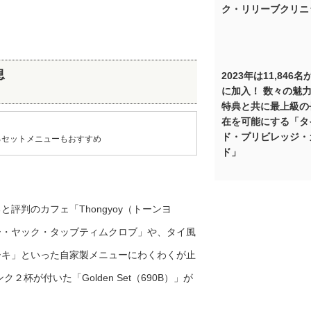
ク・リリーブクリニ
息
2023年は11,846
に加入！ 数々の魅
特典と共に最上級の
在を可能にする「タ
ド・プリビレッジ・
るセットメニューもおすすめ
ド」
評判のカフェ「Thongyoy（トーンヨ
ー・ヤック・タッブティムクロブ」や、タイ風
ーキ」といった自家製メニューにわくわくが止
が付いた「Golden Set（690B）」が
。