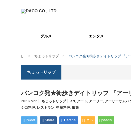
グルメ
エンタメ
ホーム
ちょっトリップ
バンコク発★街歩きデイトリップ 『ア
ちょっトリップ
バンコク発★街歩きデイトリップ 『アー
2021/7/22
ちょっトリップ
ari
,
アート
,
アーリー
,
アーリーサムパ
シコ料理
,
レストラン
,
中華料理
,
散策
Tweet
Share
Hatena
RSS
feedly