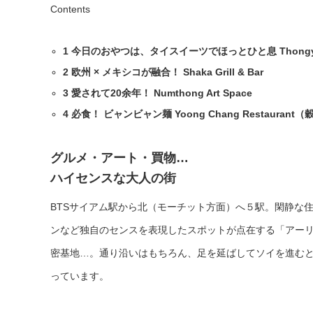
Contents
1
今日のおやつは、タイスイーツでほっとひと息 Thongy
2
欧州 × メキシコが融合！ Shaka Grill & Bar
3
愛されて20余年！ Numthong Art Space
4
必食！ ビャンビャン麺 Yoong Chang Restaurant
グルメ・アート・買物…
ハイセンスな大人の街
BTSサイアム駅から北（モーチット方面）へ５駅。閑静な
ンなど独自のセンスを表現したスポットが点在する「アー
密基地…。通り沿いはもちろん、足を延ばしてソイを進む
っています。