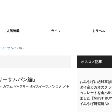
人気連載
ライフ
トラベル
ーリーサムパン編』
オススメ記事
リーサムパン編』
おみやげに絶対喜ば
ン
,
カフェ
,
ギャラリー
,
タイスイーツ
,
バンコク
,
メキ
タイ産カカオのクラ
ョコレートを食べ比
ました【MUST BU
イみやげ研究所 Vol.