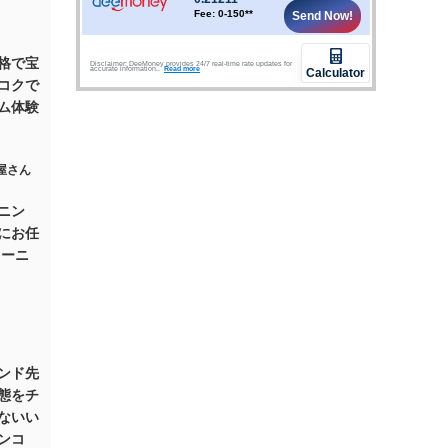
格で宝
コクで
ム体験
ニン
にお任
リーニ
ンド先
態をチ
ないい
ンコ