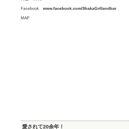
Facebook
www.facebook.com/ShakaGrillandbar
MAP
愛されて20余年！