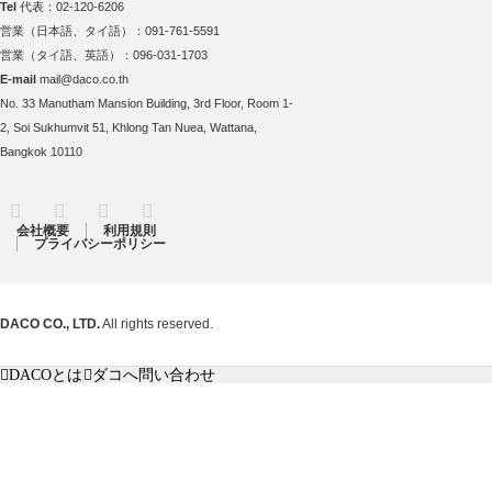
Tel
代表：02-120-6206
営業（日本語、タイ語）：091-761-5591
営業（タイ語、英語）：096-031-1703
E-mail
mail@daco.co.th
No. 33 Manutham Mansion Building, 3rd Floor, Room 1-
2, Soi Sukhumvit 51, Khlong Tan Nuea, Wattana,
Bangkok 10110
RSS
Twitter
Facebook
Instagram
会社概要
利用規則
プライバシーポリシー
DACO CO., LTD.
All rights reserved.
DACOとは
ダコへ問い合わせ