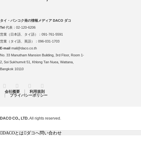
タイ・バンコク発の情報メディア DACO ダコ
Tel
代表：02-120-6206
営業（日本語、タイ語）：091-761-5591
営業（タイ語、英語）：096-031-1703
E-mail
mail@daco.co.th
No. 33 Manutham Mansion Building, 3rd Floor, Room 1-
2, Soi Sukhumvit 51, Khlong Tan Nuea, Wattana,
Bangkok 10110
RSS
Twitter
Facebook
Instagram
会社概要
利用規則
プライバシーポリシー
DACO CO., LTD.
All rights reserved.
DACOとは
ダコへ問い合わせ