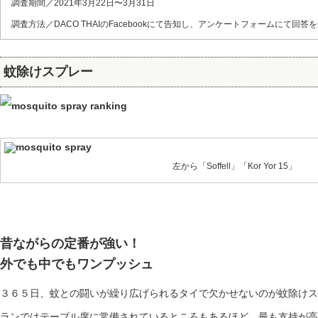
調査期間／2021年3月22日〜3月31日
調査方法／DACO THAIのFacebookにて告知し、アンケートフォームにて回答
蚊除けスプレー
左から「Soffell」「Kor Yor 15」
昔ながらの定番が強い！
外でも中でもワンプッシュ
３６５日、蚊との闘いが繰り広げられるタイで欠かせないのが蚊除けス
ランではテーブル席に常備されているところもあるほど。最も支持が高